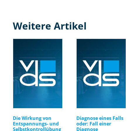
Weitere Artikel
Die Wirkung von
Diagnose eines Falls
Entspannungs- und
oder: Fall einer
Selbstkontrollübung
Diagnose