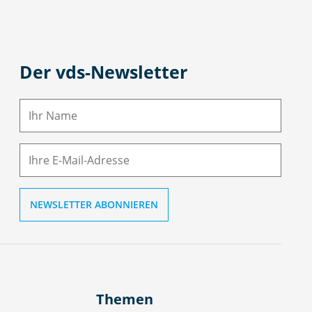
Der vds-Newsletter
N
a
m
E-
e
M
ai
l
Themen