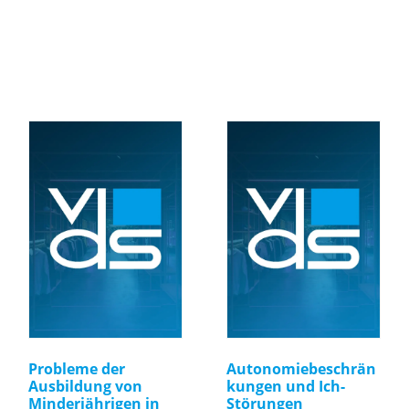
Probleme der
Autonomiebeschrän
Ausbildung von
kungen und Ich-
Minderjährigen in
Störungen