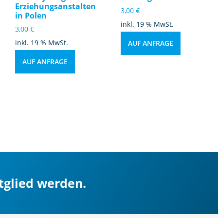
Erziehungsanstalten
3,00
€
in Polen
inkl. 19 % MwSt.
3,00
€
inkl. 19 % MwSt.
AUF ANFRAGE
AUF ANFRAGE
itglied werden.