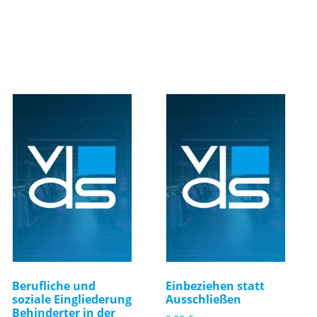
Berufliche und
Einbeziehen statt
soziale Eingliederung
Ausschließen
Behinderter in der