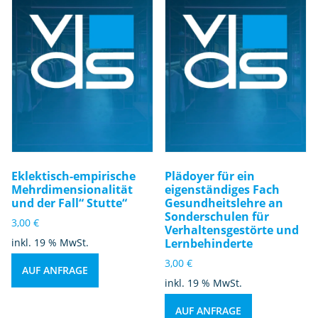
Eklektisch-empirische
Plädoyer für ein
Mehrdimensionalität
eigenständiges Fach
und der Fall“ Stutte“
Gesundheitslehre an
Sonderschulen für
3,00
€
Verhaltensgestörte und
inkl. 19 % MwSt.
Lernbehinderte
3,00
€
AUF ANFRAGE
inkl. 19 % MwSt.
AUF ANFRAGE