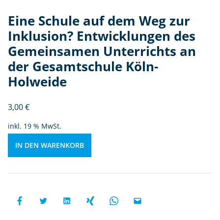
u
Eine Schule auf dem Weg zur
n
Inklusion? Entwicklungen des
g
e
Gemeinsamen Unterrichts an
n
der Gesamtschule Köln-
d
Holweide
e
s
G
3,00
€
e
inkl. 19 % MwSt.
m
ei
IN DEN WARENKORB
n
s
a
m
e
n