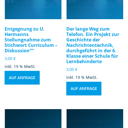
Entgegnung zu U.
Der lange Weg zum
Hermanns
Telefon. Ein Projekt zur
Stellungnahme zum
Geschichte der
Stichwort Curriculum –
Nachrichtentechnik,
Diskussion““
durchgeführt in der 6.
Klasse einer Schule für
3,00
€
Lernbehinderte
inkl. 19 % MwSt.
3,00
€
inkl. 19 % MwSt.
AUF ANFRAGE
AUF ANFRAGE