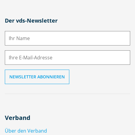
N
Der vds-Newsletter
a
m
E-
e
M
ai
l
Verband
Über den Verband