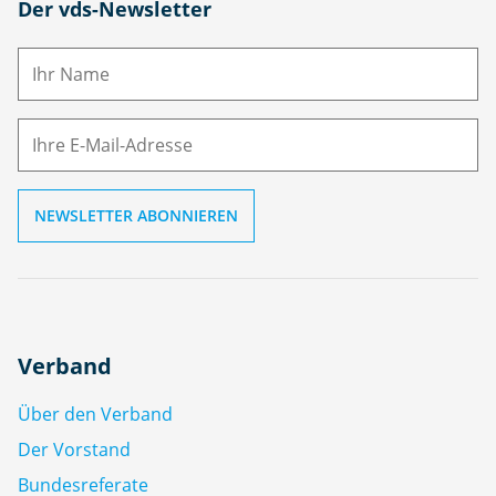
N
Der vds-Newsletter
a
m
E-
e
M
ai
l
Verband
Über den Verband
Der Vorstand
Bundesreferate