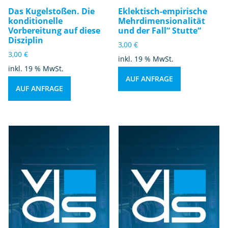
Das Kugelstoßen. Die
Eklektisch-empirische
konditionelle
Mehrdimensionalität
Vorbereitung auf diese
und der Fall“ Stutte“
Disziplin
3,00
€
3,00
€
inkl. 19 % MwSt.
inkl. 19 % MwSt.
AUF ANFRAGE
AUF ANFRAGE