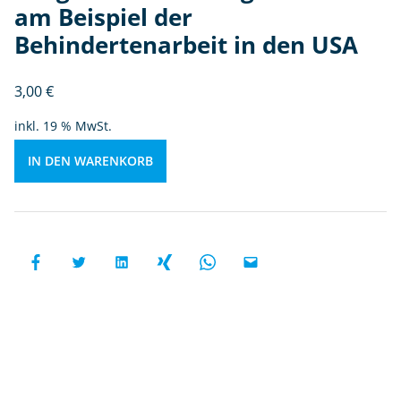
e
r
am Beispiel der
n
g
Behindertenarbeit in den USA
e
st
3,00
€
el
lt
inkl. 19 % MwSt.
u
n
IN DEN WARENKORB
d
a
u
s
g
e
w
e
rt
et
a