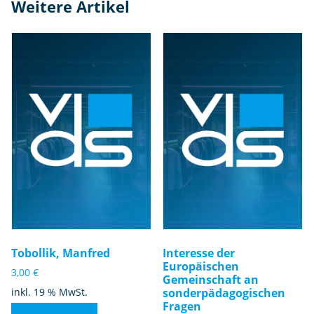
Weitere Artikel
m
B
ei
s
pi
el
d
e
r
B
e
hi
n
d
e
Tobollik, Manfred
Interesse der
rt
Europäischen
3,00
€
Gemeinschaft an
e
inkl. 19 % MwSt.
sonderpädagogischen
n
Fragen