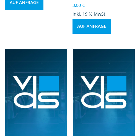
a
AUF ANFRAGE
3,00
€
r
inkl. 19 % MwSt.
b
ei
AUF ANFRAGE
t
in
d
e
n
U
S
A
M
e
n
g
e