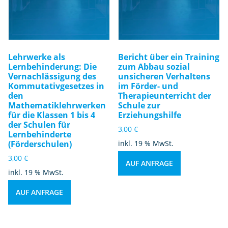
Lehrwerke als
Bericht über ein Training
Lernbehinderung: Die
zum Abbau sozial
Vernachlässigung des
unsicheren Verhaltens
Kommutativgesetzes in
im Förder- und
den
Therapieunterricht der
Mathematiklehrwerken
Schule zur
für die Klassen 1 bis 4
Erziehungshilfe
der Schulen für
3,00
€
Lernbehinderte
(Förderschulen)
inkl. 19 % MwSt.
3,00
€
AUF ANFRAGE
inkl. 19 % MwSt.
AUF ANFRAGE