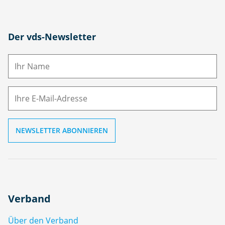
N
Der vds-Newsletter
a
m
E-
e
M
ai
l
Verband
Über den Verband