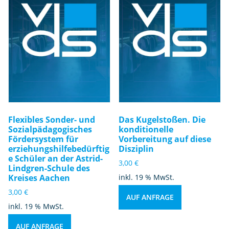
Flexibles Sonder- und
Das Kugelstoßen. Die
Sozialpädagogisches
konditionelle
Fördersystem für
Vorbereitung auf diese
erziehungshilfebedürftig
Disziplin
e Schüler an der Astrid-
3,00
€
Lindgren-Schule des
Kreises Aachen
inkl. 19 % MwSt.
3,00
€
AUF ANFRAGE
inkl. 19 % MwSt.
AUF ANFRAGE