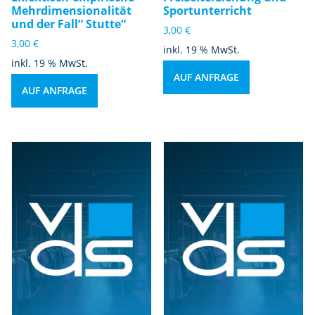
Mehrdimensionalität
Sportunterricht
und der Fall“ Stutte“
3,00
€
3,00
€
inkl. 19 % MwSt.
inkl. 19 % MwSt.
AUF ANFRAGE
AUF ANFRAGE