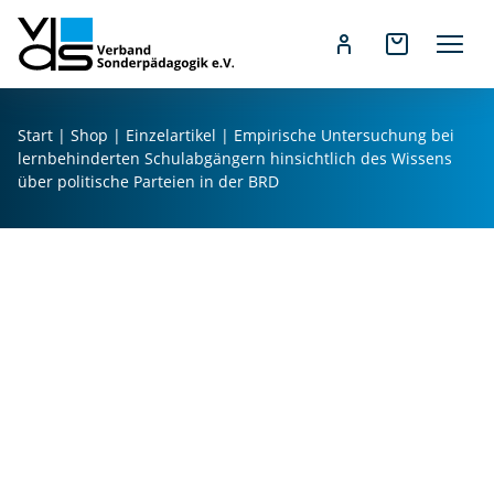
Z
u
Start
|
Shop
|
Einzelartikel
| Empirische Untersuchung bei
m
lernbehinderten Schulabgängern hinsichtlich des Wissens
I
über politische Parteien in der BRD
n
h
a
l
t
s
p
r
i
n
g