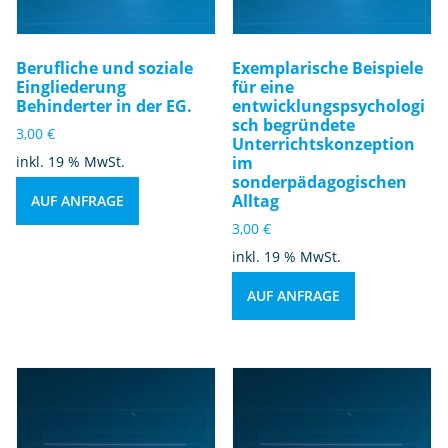
Berufliche und soziale
Exemplarische Beispiele
Eingliederung
für eine
Behinderter in der EG.
entwicklungspsychologi
sch begründete
3,00
€
Unterrichtskonzeption
inkl. 19 % MwSt.
im
sonderpädagogischen
Alltag
AUF ANFRAGE
3,00
€
inkl. 19 % MwSt.
AUF ANFRAGE