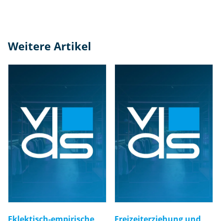
Weitere Artikel
Eklektisch-empirische
Freizeiterziehung und