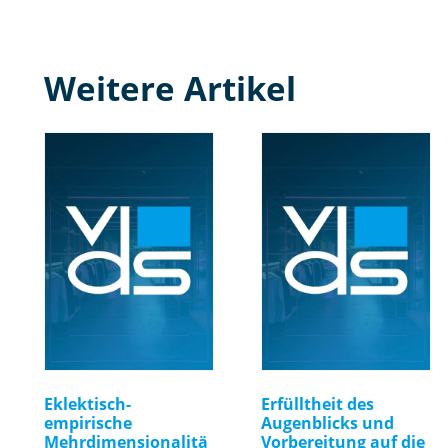
Weitere Artikel
Eklektisch-
Erfülltheit des
empirische
Augenblicks und
Mehrdimensionalitä
Vorbereitung auf die