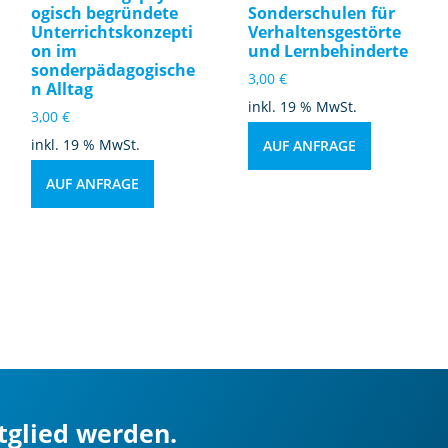
ogisch begründete
Sonderschulen für
Unterrichtskonzepti
Verhaltensgestörte
on im
und Lernbehinderte
sonderpädagogische
3,00
€
n Alltag
inkl. 19 % MwSt.
3,00
€
inkl. 19 % MwSt.
AUF ANFRAGE
AUF ANFRAGE
itglied werden.