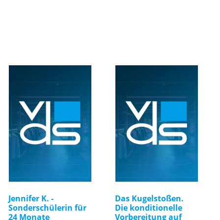
Jennifer K. -
Das Kugelstoßen.
Sonderschülerin für
Die konditionelle
24 Monate
Vorbereitung auf