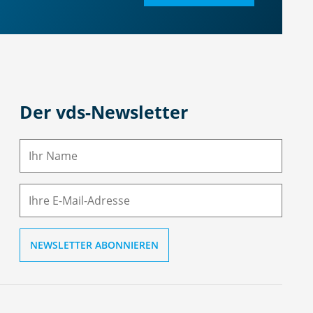
Der vds-Newsletter
N
a
m
E-
e
M
ai
l