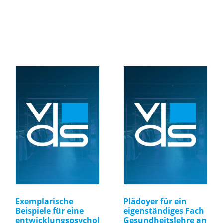
Exemplarische
Plädoyer für ein
Beispiele für eine
eigenständiges Fach
entwicklungspsychol
Gesundheitslehre an