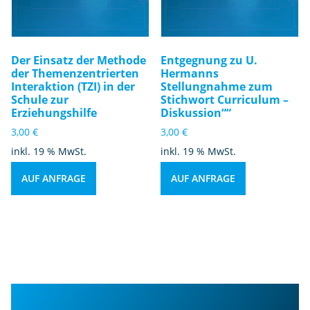
Der Einsatz der Methode
Entgegnung zu U.
der Themenzentrierten
Hermanns
Interaktion (TZI) in der
Stellungnahme zum
Schule zur
Stichwort Curriculum –
Erziehungshilfe
Diskussion““
3,00
€
3,00
€
inkl. 19 % MwSt.
inkl. 19 % MwSt.
AUF ANFRAGE
AUF ANFRAGE