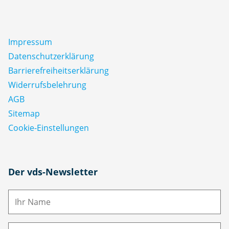
Impressum
Datenschutz­erklärung
Barrierefreiheitserklärung
Widerrufsbelehrung
AGB
Sitemap
Cookie-Einstellungen
N
Der vds-Newsletter
a
m
E-
e
M
ai