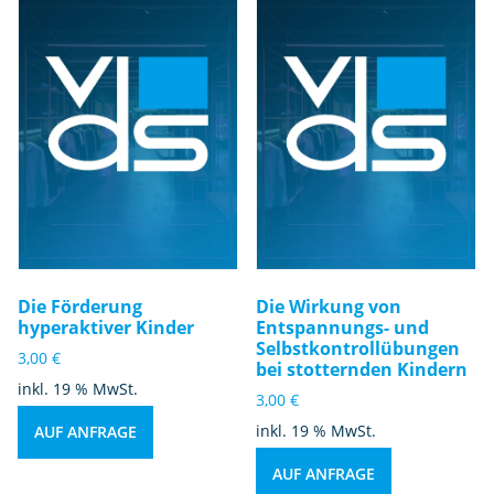
Die Förderung
Die Wirkung von
hyperaktiver Kinder
Entspannungs- und
Selbstkontrollübungen
3,00
€
bei stotternden Kindern
inkl. 19 % MwSt.
3,00
€
inkl. 19 % MwSt.
AUF ANFRAGE
AUF ANFRAGE