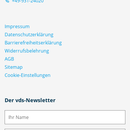
+49-931-24020
Impressum
Datenschutz­erklärung
Barrierefreiheitserklärung
Widerrufsbelehrung
AGB
Sitemap
Cookie-Einstellungen
N
Der vds-Newsletter
a
m
E-
e
M