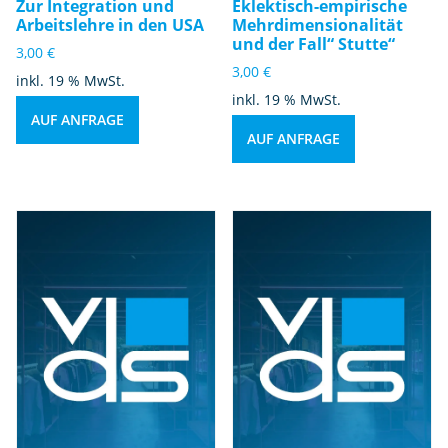
Zur Integration und
Eklektisch-empirische
Arbeitslehre in den USA
Mehrdimensionalität
und der Fall“ Stutte“
3,00
€
3,00
€
inkl. 19 % MwSt.
inkl. 19 % MwSt.
AUF ANFRAGE
AUF ANFRAGE