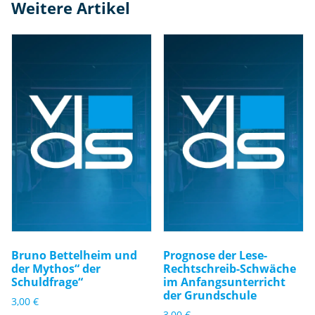
Weitere Artikel
g
e
Bruno Bettelheim und
Prognose der Lese-
der Mythos“ der
Rechtschreib-Schwäche
Schuldfrage“
im Anfangsunterricht
der Grundschule
3,00
€
3,00
€