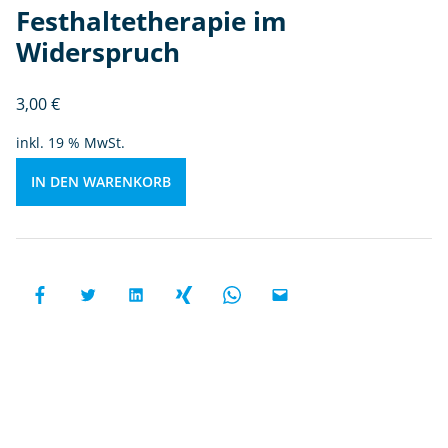
e
Festhaltetherapie im
r
Widerspruch
a
pi
3,00
€
e
i
inkl. 19 % MwSt.
m
W
IN DEN WARENKORB
id
e
rs
p
r
u
c
h
M
e
n