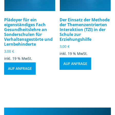
Plädoyer für ein
Der Einsatz der Methode
eigenständiges Fach
der Themenzentrierten
Gesundheitslehre an
Interaktion (TZI) in der
Sonderschulen für
Schule zur
Verhaltensgestörte und
Erziehungshilfe
Lernbehinderte
3,00
€
3,00
€
inkl. 19 % MwSt.
inkl. 19 % MwSt.
AUF ANFRAGE
AUF ANFRAGE