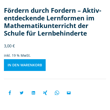
e
Fördern durch Fordern – Aktiv-
L
e
entdeckende Lernformen im
r
Mathematikunterricht der
nf
Schule für Lernbehinderte
o
r
m
3,00
€
e
inkl. 19 % MwSt.
n
i
IN DEN WARENKORB
m
M
at
h
e
m
at
ik