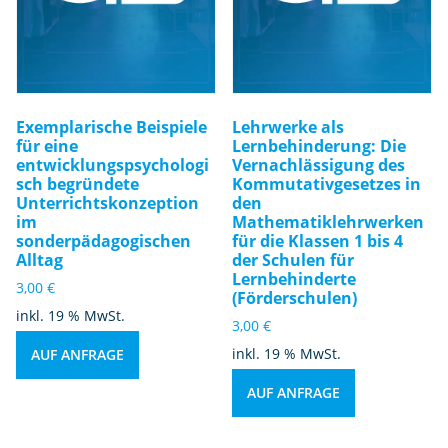
Exemplarische Beispiele
Lehrwerke als
für eine
Lernbehinderung: Die
entwicklungspsychologi
Vernachlässigung des
sch begründete
Kommutativgesetzes in
Unterrichtskonzeption
den
im
Mathematiklehrwerken
sonderpädagogischen
für die Klassen 1 bis 4
Alltag
der Schulen für
Lernbehinderte
3,00
€
(Förderschulen)
inkl. 19 % MwSt.
3,00
€
inkl. 19 % MwSt.
AUF ANFRAGE
AUF ANFRAGE