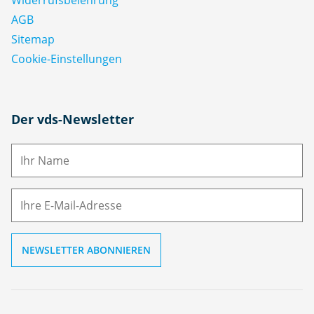
AGB
Sitemap
Cookie-Einstellungen
N
Der vds-Newsletter
a
m
E-
e
M
ai
l