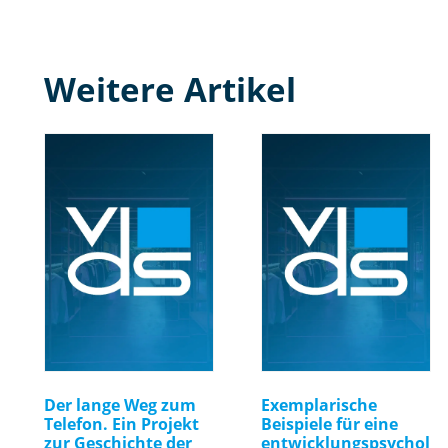
Weitere Artikel
Der lange Weg zum
Exemplarische
Telefon. Ein Projekt
Beispiele für eine
zur Geschichte der
entwicklungspsychol