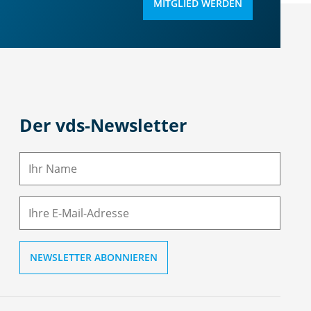
MITGLIED WERDEN
Der vds-Newsletter
N
a
m
E-
e
M
ai
l