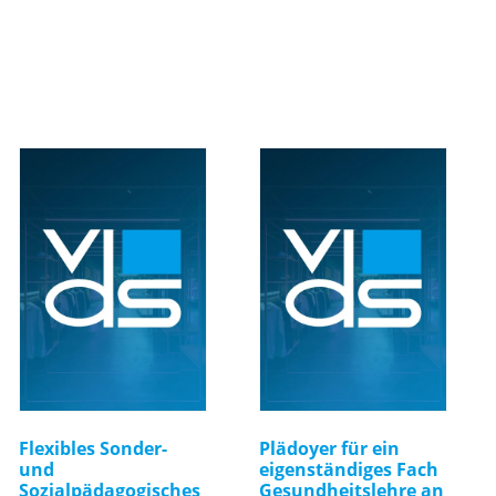
Flexibles Sonder-
Plädoyer für ein
und
eigenständiges Fach
Sozialpädagogisches
Gesundheitslehre an