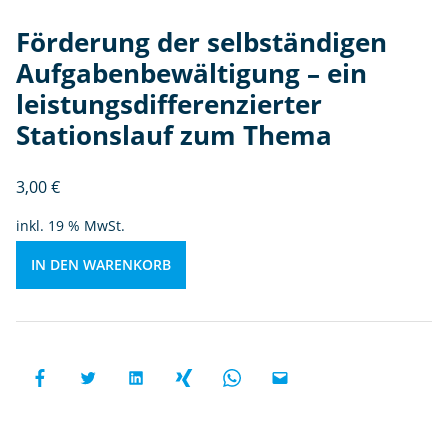
b
e
Förderung der selbständigen
w
Aufgabenbewältigung – ein
äl
ti
leistungsdifferenzierter
g
Stationslauf zum Thema
u
n
3,00
€
g
-
inkl. 19 % MwSt.
ei
n
IN DEN WARENKORB
le
is
t
u
n
g
s