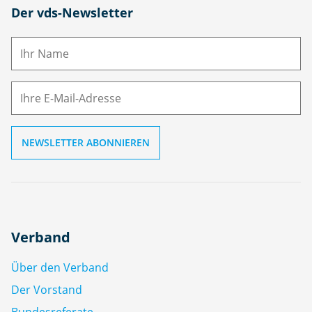
N
Der vds-Newsletter
a
m
E-
e
M
ai
l
Verband
Über den Verband
Der Vorstand
Bundesreferate