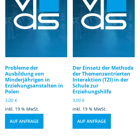
Probleme der
Der Einsatz der Methode
Ausbildung von
der Themenzentrierten
Minderjährigen in
Interaktion (TZI) in der
Erziehungsanstalten in
Schule zur
Polen
Erziehungshilfe
3,00
€
3,00
€
inkl. 19 % MwSt.
inkl. 19 % MwSt.
AUF ANFRAGE
AUF ANFRAGE