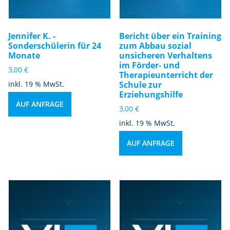
Jennifer K. -
Bericht über ein Training
Sonderschülerin für 24
zum Abbau sozial
Monate
unsicheren Verhaltens
im Förder- und
3,00
€
Therapieunterricht der
inkl. 19 % MwSt.
Schule zur
Erziehungshilfe
AUF ANFRAGE
3,00
€
inkl. 19 % MwSt.
AUF ANFRAGE