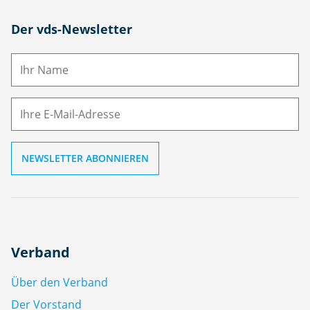
N
Der vds-Newsletter
a
m
E-
e
M
ai
l
Verband
Über den Verband
Der Vorstand