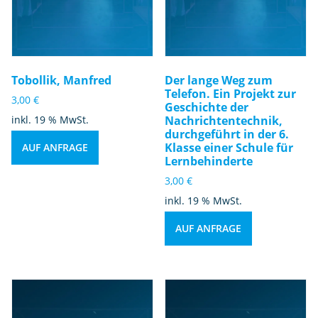
Tobollik, Manfred
Der lange Weg zum
Telefon. Ein Projekt zur
3,00
€
Geschichte der
inkl. 19 % MwSt.
Nachrichtentechnik,
durchgeführt in der 6.
Klasse einer Schule für
AUF ANFRAGE
Lernbehinderte
3,00
€
inkl. 19 % MwSt.
AUF ANFRAGE