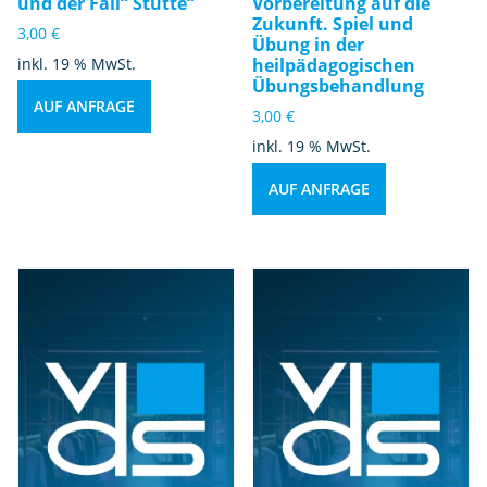
und der Fall“ Stutte“
Vorbereitung auf die
Zukunft. Spiel und
3,00
€
Übung in der
inkl. 19 % MwSt.
heilpädagogischen
Übungsbehandlung
AUF ANFRAGE
3,00
€
inkl. 19 % MwSt.
AUF ANFRAGE