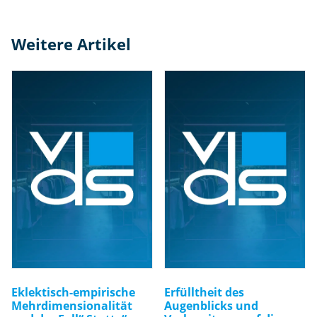
Weitere Artikel
Eklektisch-empirische
Erfülltheit des
Mehrdimensionalität
Augenblicks und