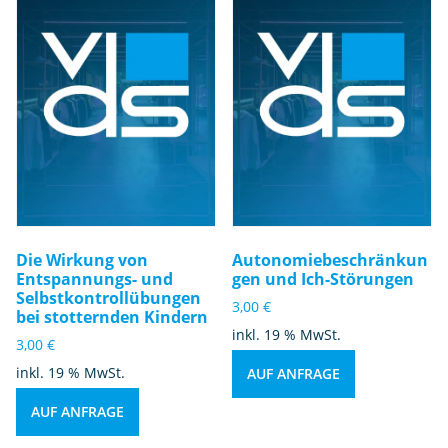
Die Wirkung von
Autonomiebeschränkun
Entspannungs- und
gen und Ich-Störungen
Selbstkontrollübungen
3,00
€
bei stotternden Kindern
inkl. 19 % MwSt.
3,00
€
inkl. 19 % MwSt.
AUF ANFRAGE
AUF ANFRAGE