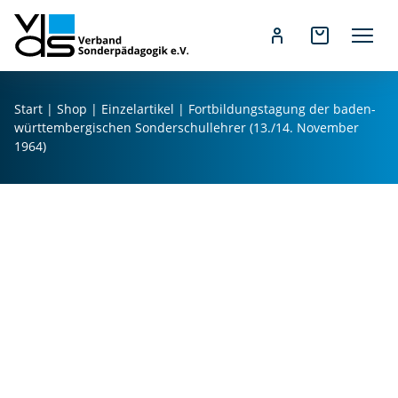
Z
u
Start
|
Shop
|
Einzelartikel
| Fortbildungstagung der baden-
m
württembergischen Sonderschullehrer (13./14. November
I
1964)
n
h
a
l
t
s
p
r
i
n
g