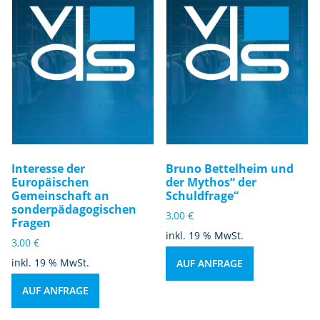
Interesse der
Bruno Bettelheim und
Europäischen
der Mythos“ der
Gemeinschaft an
Schuldfrage“
sonderpädagogischen
3,00
€
Fragen
inkl. 19 % MwSt.
3,00
€
inkl. 19 % MwSt.
AUF ANFRAGE
AUF ANFRAGE