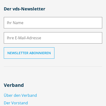
N
Der vds-Newsletter
a
m
E-
e
M
ai
l
Verband
Über den Verband
Der Vorstand