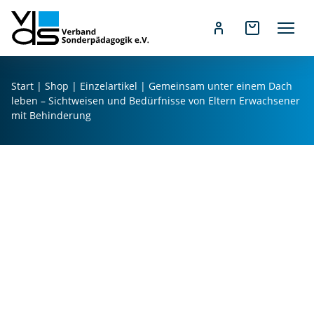
Z
u
Start
|
Shop
|
Einzelartikel
| Gemeinsam unter einem Dach
m
leben – Sichtweisen und Bedürfnisse von Eltern Erwachsener
I
mit Behinderung
G
n
e
h
m
a
ei
l
n
t
s
s
a
p
m
r
u
i
n
n
te
g
r