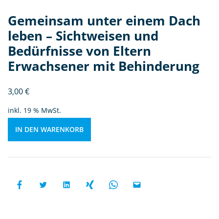
ei
s
Gemeinsam unter einem Dach
e
leben – Sichtweisen und
n
u
Bedürfnisse von Eltern
n
Erwachsener mit Behinderung
d
B
3,00
€
e
d
inkl. 19 % MwSt.
ü
rf
IN DEN WARENKORB
ni
s
s
e
v
o
n