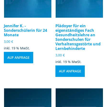
Jennifer K. -
Plädoyer für ein
Sonderschülerin für 24
eigenständiges Fach
Monate
Gesundheitslehre an
Sonderschulen für
3,00
€
Verhaltensgestörte und
inkl. 19 % MwSt.
Lernbehinderte
3,00
€
AUF ANFRAGE
inkl. 19 % MwSt.
AUF ANFRAGE