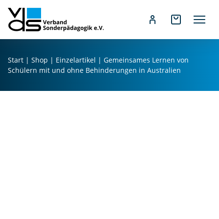
Z
u
Start
|
Shop
|
Einzelartikel
| Gemeinsames Lernen von
m
Schülern mit und ohne Behinderungen in Australien
I
n
h
a
l
t
s
p
r
G
i
e
n
m
g