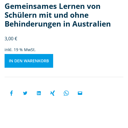
ül
Gemeinsames Lernen von
e
Schülern mit und ohne
r
Behinderungen in Australien
n
m
it
3,00
€
u
inkl. 19 % MwSt.
n
d
IN DEN WARENKORB
o
h
n
e
B
e
hi
n
d
e