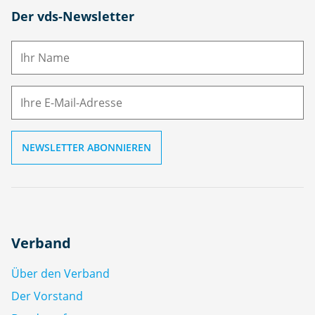
N
Der vds-Newsletter
a
m
E-
e
M
ai
l
Verband
Über den Verband
Der Vorstand