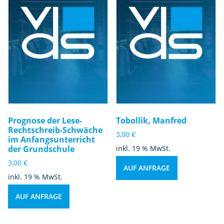
Prognose der Lese-
Tobollik, Manfred
Rechtschreib-Schwäche
3,00
€
im Anfangsunterricht
der Grundschule
inkl. 19 % MwSt.
3,00
€
AUF ANFRAGE
inkl. 19 % MwSt.
AUF ANFRAGE