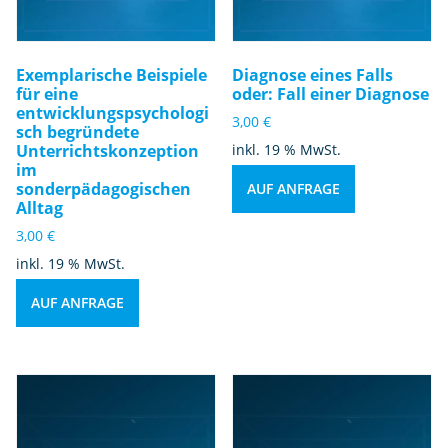
Exemplarische Beispiele
Diagnose eines Falls
für eine
oder: Fall einer Diagnose
entwicklungspsychologi
3,00
€
sch begründete
Unterrichtskonzeption
inkl. 19 % MwSt.
im
sonderpädagogischen
AUF ANFRAGE
Alltag
3,00
€
inkl. 19 % MwSt.
AUF ANFRAGE