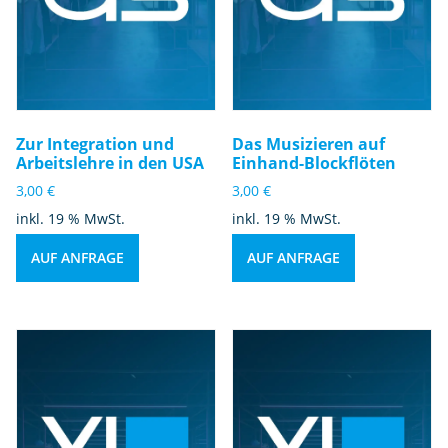
Zur Integration und
Das Musizieren auf
Arbeitslehre in den USA
Einhand-Blockflöten
3,00
€
3,00
€
inkl. 19 % MwSt.
inkl. 19 % MwSt.
AUF ANFRAGE
AUF ANFRAGE