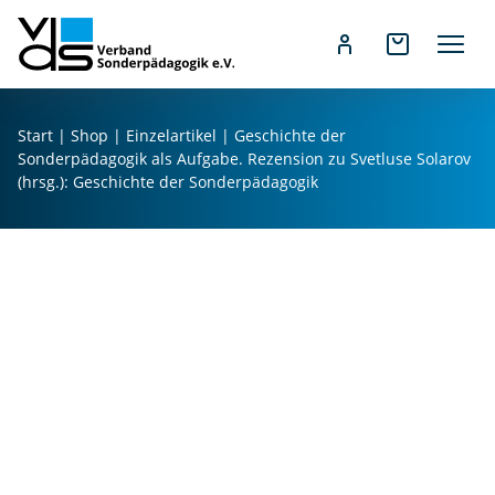
Z
u
Start
|
Shop
|
Einzelartikel
| Geschichte der
m
Sonderpädagogik als Aufgabe. Rezension zu Svetluse Solarov
I
(hrsg.): Geschichte der Sonderpädagogik
n
h
a
l
t
s
p
r
i
n
g