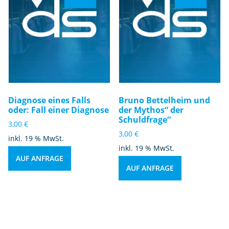
Diagnose eines Falls
Bruno Bettelheim und
oder: Fall einer Diagnose
der Mythos“ der
Schuldfrage“
3,00
€
3,00
€
inkl. 19 % MwSt.
inkl. 19 % MwSt.
AUF ANFRAGE
AUF ANFRAGE