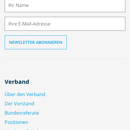
m
E-
e
M
ai
l
Verband
Über den Verband
Der Vorstand
Bundesreferate
Positionen