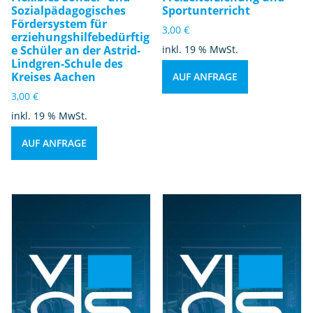
Sozialpädagogisches
Sportunterricht
Fördersystem für
3,00
€
erziehungshilfebedürftig
e Schüler an der Astrid-
inkl. 19 % MwSt.
Lindgren-Schule des
Kreises Aachen
AUF ANFRAGE
3,00
€
inkl. 19 % MwSt.
AUF ANFRAGE