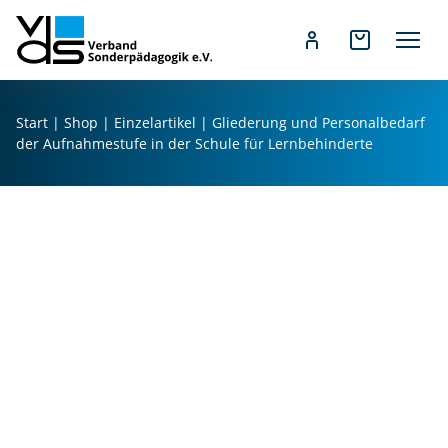
Z
u
Start
|
Shop
|
Einzelartikel
| Gliederung und Personalbedarf
m
der Aufnahmestufe in der Schule für Lernbehinderte
I
n
h
a
l
t
s
p
r
i
n
g