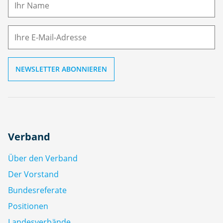
E-
e
M
ai
l
Verband
Über den Verband
Der Vorstand
Bundesreferate
Positionen
Landesverbände