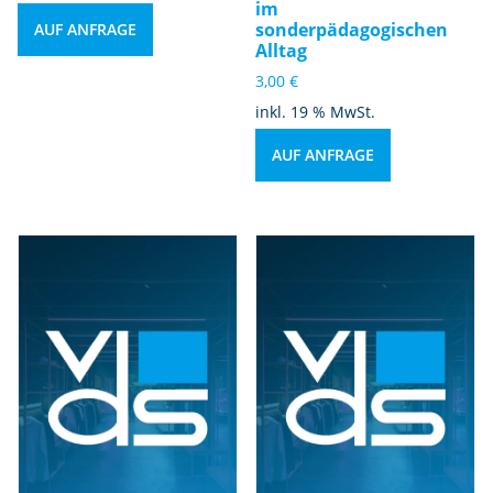
im
sonderpädagogischen
AUF ANFRAGE
Alltag
3,00
€
inkl. 19 % MwSt.
AUF ANFRAGE