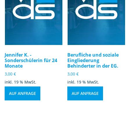
Jennifer K. -
Berufliche und soziale
Sonderschülerin für 24
Eingliederung
Monate
Behinderter in der EG.
3,00
€
3,00
€
inkl. 19 % MwSt.
inkl. 19 % MwSt.
AUF ANFRAGE
AUF ANFRAGE