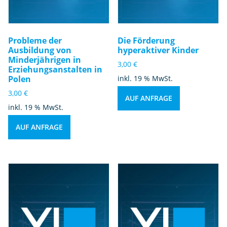
Probleme der
Die Förderung
Ausbildung von
hyperaktiver Kinder
Minderjährigen in
3,00
€
Erziehungsanstalten in
Polen
inkl. 19 % MwSt.
3,00
€
AUF ANFRAGE
inkl. 19 % MwSt.
AUF ANFRAGE