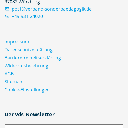
97082 Würzburg
post@verband-sonderpaedagogik.de
+49-931-24020
Impressum
Datenschutz­erklärung
Barrierefreiheitserklärung
Widerrufsbelehrung
AGB
Sitemap
Cookie-Einstellungen
N
Der vds-Newsletter
a
m