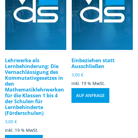
Lehrwerke als
Einbeziehen statt
Lernbehinderung: Die
Ausschließen
Vernachlässigung des
3,00
€
Kommutativgesetzes in
den
inkl. 19 % MwSt.
Mathematiklehrwerken
für die Klassen 1 bis 4
AUF ANFRAGE
der Schulen für
Lernbehinderte
(Förderschulen)
3,00
€
inkl. 19 % MwSt.