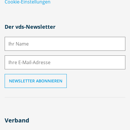
Cookie-Einstellungen
N
Der vds-Newsletter
a
m
E-
e
M
ai
l
Verband