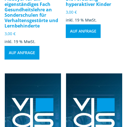
eigenständiges Fach
hyperaktiver Kinder
Gesundheitslehre an
3,00
€
Sonderschulen für
Verhaltensgestörte und
inkl. 19 % MwSt.
Lernbehinderte
AUF ANFRAGE
3,00
€
inkl. 19 % MwSt.
AUF ANFRAGE