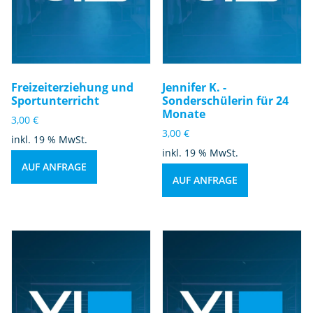
Freizeiterziehung und
Jennifer K. -
Sportunterricht
Sonderschülerin für 24
Monate
3,00
€
3,00
€
inkl. 19 % MwSt.
inkl. 19 % MwSt.
AUF ANFRAGE
AUF ANFRAGE