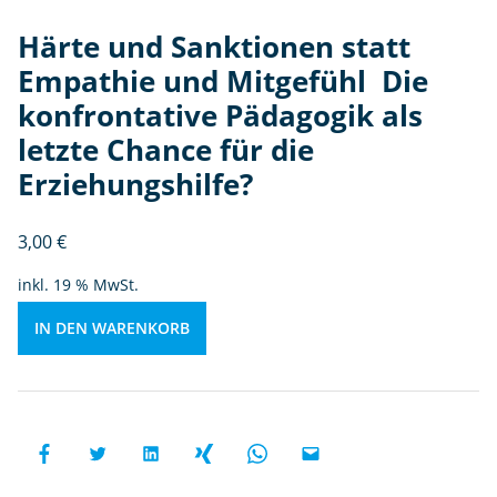
hl
Härte und Sanktionen statt
Empathie und Mitgefühl  Die
D
ie
konfrontative Pädagogik als
k
letzte Chance für die
o
Erziehungshilfe?
nf
r
o
3,00
€
n
inkl. 19 % MwSt.
ta
ti
IN DEN WARENKORB
v
e
P
ä
d
a