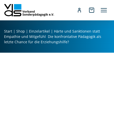
Z
u
Start
|
Shop
|
Einzelartikel
| Härte und Sanktionen statt
m
Empathie und Mitgefühl  Die konfrontative Pädagogik als
H
I
letzte Chance für die Erziehungshilfe?
ä
n
rt
h
e
a
u
l
n
t
d
s
S
p
a
r
n
i
kt
n
io
g
n