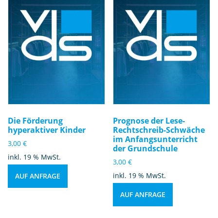
Die Förderung
Prognose der Lese-
hyperaktiver Kinder
Rechtschreib-Schwäche
im Anfangsunterricht
3,00
€
der Grundschule
inkl. 19 % MwSt.
3,00
€
inkl. 19 % MwSt.
AUF ANFRAGE
AUF ANFRAGE