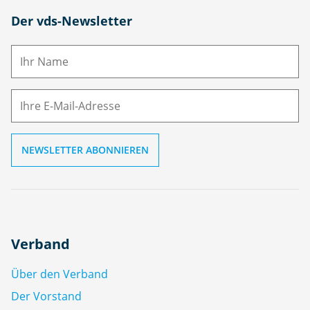
N
Der vds-Newsletter
a
m
E-
e
M
ai
l
Verband
Über den Verband
Der Vorstand