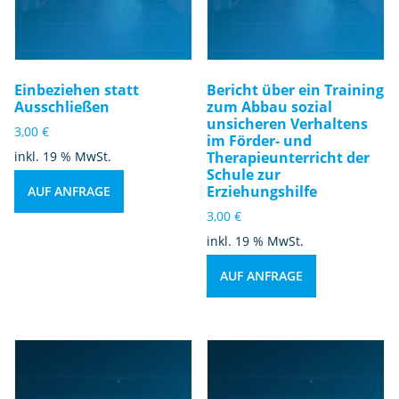
Einbeziehen statt
Bericht über ein Training
Ausschließen
zum Abbau sozial
unsicheren Verhaltens
3,00
€
im Förder- und
inkl. 19 % MwSt.
Therapieunterricht der
Schule zur
Erziehungshilfe
AUF ANFRAGE
3,00
€
inkl. 19 % MwSt.
AUF ANFRAGE