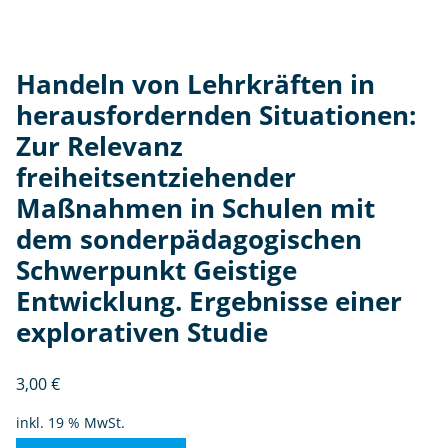
n
d
e
Handeln von Lehrkräften in
r
herausfordernden Situationen:
M
a
Zur Relevanz
ß
freiheitsentziehender
n
Maßnahmen in Schulen mit
a
dem sonderpädagogischen
h
m
Schwerpunkt Geistige
e
Entwicklung. Ergebnisse einer
n
explorativen Studie
in
S
c
3,00
€
h
inkl. 19 % MwSt.
ul