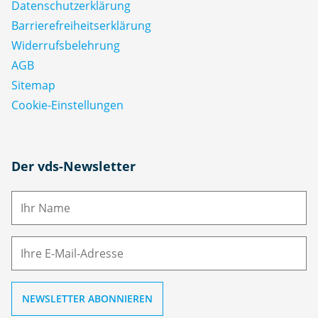
Datenschutz­erklärung
Barrierefreiheitserklärung
Widerrufsbelehrung
AGB
Sitemap
Cookie-Einstellungen
N
Der vds-Newsletter
a
m
E-
e
M
ai
l