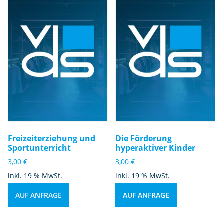
Freizeiterziehung und
Die Förderung
Sportunterricht
hyperaktiver Kinder
3,00
€
3,00
€
inkl. 19 % MwSt.
inkl. 19 % MwSt.
AUF ANFRAGE
AUF ANFRAGE