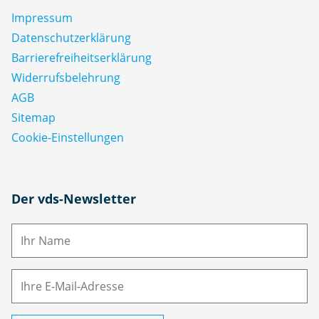
Impressum
Datenschutz­erklärung
Barrierefreiheitserklärung
Widerrufsbelehrung
AGB
Sitemap
Cookie-Einstellungen
N
Der vds-Newsletter
a
m
E-
e
M
ai
l