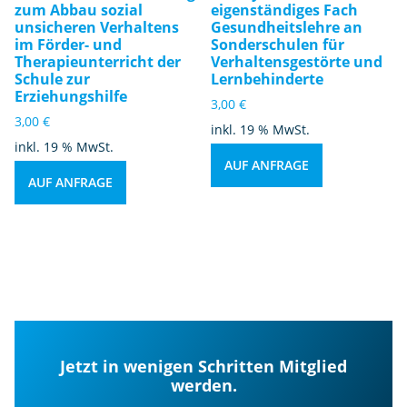
zum Abbau sozial
eigenständiges Fach
unsicheren Verhaltens
Gesundheitslehre an
im Förder- und
Sonderschulen für
Therapieunterricht der
Verhaltensgestörte und
Schule zur
Lernbehinderte
Erziehungshilfe
3,00
€
3,00
€
inkl. 19 % MwSt.
inkl. 19 % MwSt.
AUF ANFRAGE
AUF ANFRAGE
Jetzt in wenigen Schritten Mitglied
werden.