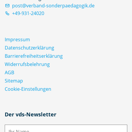
post@verband-sonderpaedagogik.de
+49-931-24020
Impressum
Datenschutz­erklärung
Barrierefreiheitserklärung
Widerrufsbelehrung
AGB
Sitemap
Cookie-Einstellungen
N
Der vds-Newsletter
a
m