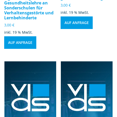
Gesundheitslehre an
3,00
€
Sonderschulen für
Verhaltensgestörte und
inkl. 19 % MwSt.
Lernbehinderte
AUF ANFRAGE
3,00
€
inkl. 19 % MwSt.
AUF ANFRAGE