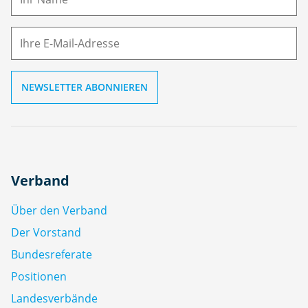
E-
e
M
ai
l
Verband
Über den Verband
Der Vorstand
Bundesreferate
Positionen
Landesverbände