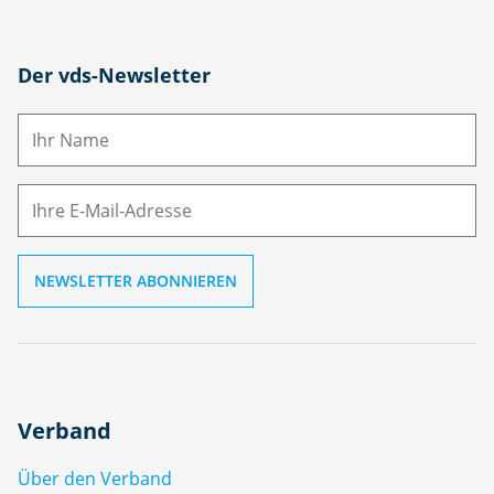
N
Der vds-Newsletter
a
m
E-
e
M
ai
l
Verband
Über den Verband