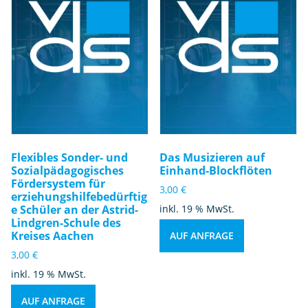
Flexibles Sonder- und
Das Musizieren auf
Sozialpädagogisches
Einhand-Blockflöten
Fördersystem für
3,00
€
erziehungshilfebedürftig
e Schüler an der Astrid-
inkl. 19 % MwSt.
Lindgren-Schule des
Kreises Aachen
AUF ANFRAGE
3,00
€
inkl. 19 % MwSt.
AUF ANFRAGE