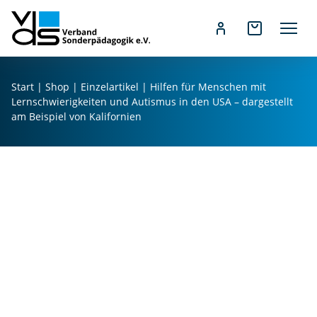
Z
u
Start
|
Shop
|
Einzelartikel
| Hilfen für Menschen mit
m
Lernschwierigkeiten und Autismus in den USA – dargestellt
I
am Beispiel von Kalifornien
n
h
H
a
ilf
l
e
t
n
s
fü
p
r
r
M
i
e
n
n
g
s