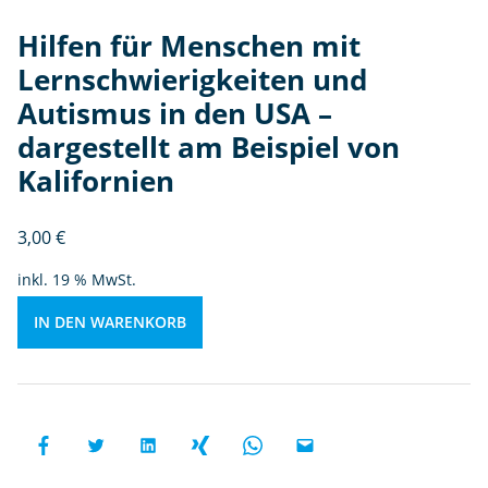
te
Hilfen für Menschen mit
n
Lernschwierigkeiten und
u
n
Autismus in den USA –
d
dargestellt am Beispiel von
A
Kalifornien
u
ti
s
3,00
€
m
inkl. 19 % MwSt.
u
s
IN DEN WARENKORB
in
d
e
n
U
S