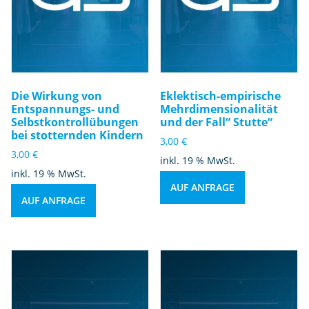
Die Wirkung von
Eklektisch-empirische
Entspannungs- und
Mehrdimensionalität
Selbstkontrollübungen
und der Fall“ Stutte“
bei stotternden Kindern
3,00
€
3,00
€
inkl. 19 % MwSt.
inkl. 19 % MwSt.
AUF ANFRAGE
AUF ANFRAGE