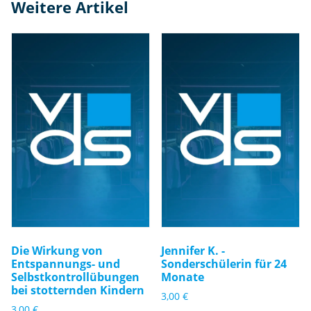
Weitere Artikel
Die Wirkung von
Jennifer K. -
Entspannungs- und
Sonderschülerin für 24
Selbstkontrollübungen
Monate
bei stotternden Kindern
3,00
€
3,00
€