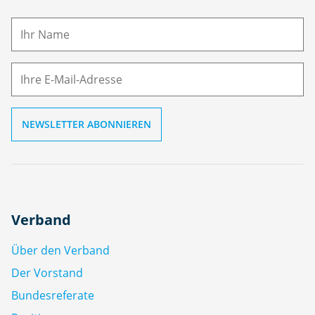
a
m
E-
e
M
ai
l
Verband
Über den Verband
Der Vorstand
Bundesreferate