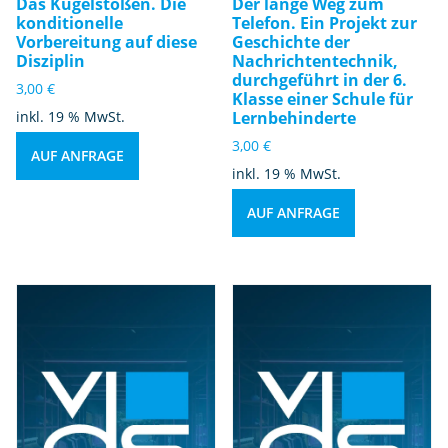
Das Kugelstoßen. Die
Der lange Weg zum
konditionelle
Telefon. Ein Projekt zur
Vorbereitung auf diese
Geschichte der
Disziplin
Nachrichtentechnik,
durchgeführt in der 6.
3,00
€
Klasse einer Schule für
inkl. 19 % MwSt.
Lernbehinderte
3,00
€
AUF ANFRAGE
inkl. 19 % MwSt.
AUF ANFRAGE