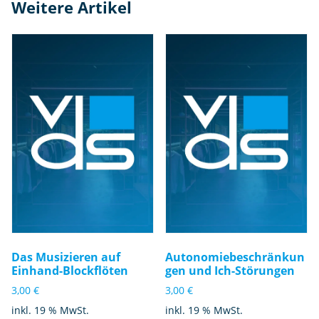
Weitere Artikel
Das Musizieren auf
Autonomiebeschränkun
Einhand-Blockflöten
gen und Ich-Störungen
3,00
€
3,00
€
inkl. 19 % MwSt.
inkl. 19 % MwSt.