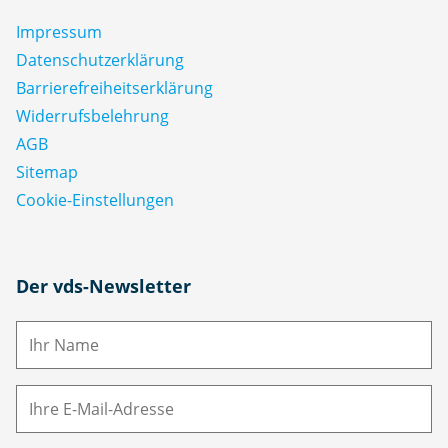
Impressum
Datenschutz­erklärung
Barrierefreiheitserklärung
Widerrufsbelehrung
AGB
Sitemap
Cookie-Einstellungen
N
Der vds-Newsletter
a
m
E-
e
M
ai
l