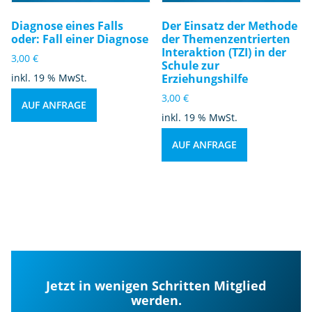
Diagnose eines Falls
Der Einsatz der Methode
oder: Fall einer Diagnose
der Themenzentrierten
Interaktion (TZI) in der
3,00
€
Schule zur
inkl. 19 % MwSt.
Erziehungshilfe
3,00
€
AUF ANFRAGE
inkl. 19 % MwSt.
AUF ANFRAGE
Jetzt in wenigen Schritten Mitglied
werden.