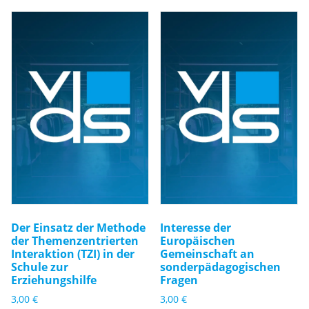
Der Einsatz der Methode
Interesse der
der Themenzentrierten
Europäischen
Interaktion (TZI) in der
Gemeinschaft an
Schule zur
sonderpädagogischen
Erziehungshilfe
Fragen
3,00
€
3,00
€