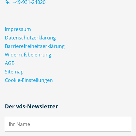
+49-931-24020
Impressum
Datenschutz­erklärung
Barrierefreiheitserklärung
Widerrufsbelehrung
AGB
Sitemap
Cookie-Einstellungen
N
Der vds-Newsletter
a
m
E-
e
M