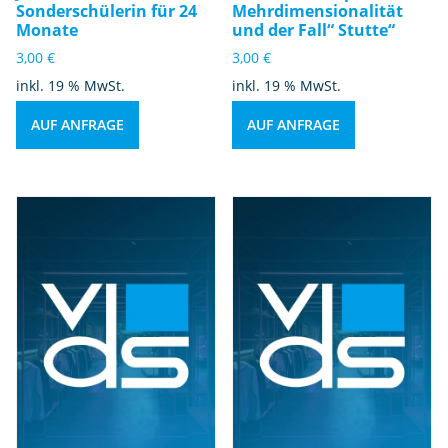
Sonderschülerin für 24
Mehrdimensionalität
Monate
und der Fall“ Stutte“
3,00
€
3,00
€
inkl. 19 % MwSt.
inkl. 19 % MwSt.
AUF ANFRAGE
AUF ANFRAGE