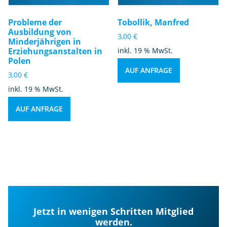
Probleme der
Tobollik, Manfred
Ausbildung von
3,00
€
Minderjährigen in
Erziehungsanstalten in
inkl. 19 % MwSt.
Polen
AUF ANFRAGE
3,00
€
inkl. 19 % MwSt.
AUF ANFRAGE
Jetzt in wenigen Schritten Mitglied
werden.