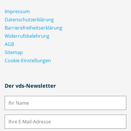
Impressum
Datenschutz­erklärung
Barrierefreiheitserklärung
Widerrufsbelehrung
AGB
Sitemap
Cookie-Einstellungen
N
Der vds-Newsletter
a
m
E-
e
M
ai
l