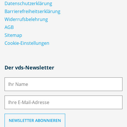
Datenschutz­erklärung
Barrierefreiheitserklärung
Widerrufsbelehrung
AGB
Sitemap
Cookie-Einstellungen
N
Der vds-Newsletter
a
m
E-
e
M
ai
l