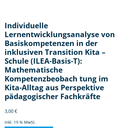
si
ti
o
Individuelle
n
Lernentwicklungsanalyse von
Ki
ta
Basiskompetenzen in der
–
inklusiven Transition Kita –
S
Schule (ILEA-Basis-T):
c
Mathematische
h
ul
Kompetenzbeobach tung im
e
Kita-Alltag aus Perspektive
(I
pädagogischer Fachkräfte
L
E
A-
3,00
€
B
inkl. 19 % MwSt.
a