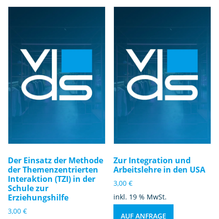
Al
lt
a
g
a
u
s
P
e
rs
p
e
kt
Der Einsatz der Methode
Zur Integration und
iv
der Themenzentrierten
Arbeitslehre in den USA
e
Interaktion (TZI) in der
3,00
€
p
Schule zur
Erziehungshilfe
inkl. 19 % MwSt.
ä
d
3,00
€
AUF ANFRAGE