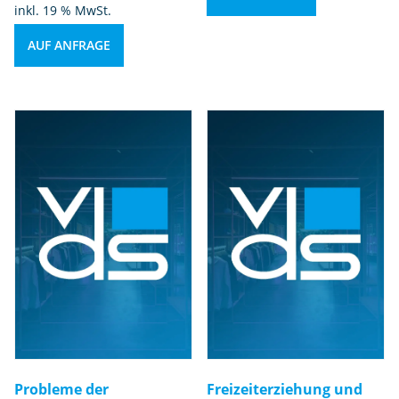
a
inkl. 19 % MwSt.
g
AUF ANFRAGE
o
gi
s
c
h
e
r
F
a
c
h
kr
äf
te
M
e
Probleme der
Freizeiterziehung und
n