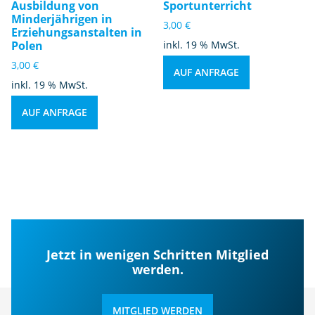
Ausbildung von
Sportunterricht
g
Minderjährigen in
3,00
€
e
Erziehungsanstalten in
Polen
inkl. 19 % MwSt.
3,00
€
AUF ANFRAGE
inkl. 19 % MwSt.
AUF ANFRAGE
Jetzt in wenigen Schritten Mitglied
werden.
MITGLIED WERDEN