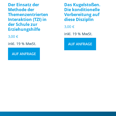
kl
Der Einsatz der
Das Kugelstoßen.
u
Methode der
Die konditionelle
si
Themenzentrierten
Vorbereitung auf
Interaktion (TZI) in
diese Disziplin
o
der Schule zur
n
3,00
€
Erziehungshilfe
u
inkl. 19 % MwSt.
3,00
€
n
inkl. 19 % MwSt.
AUF ANFRAGE
d
di
AUF ANFRAGE
e
S
el
b
st
w
ir
k
s
a