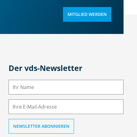
MITGLIED WERDEN
Der vds-Newsletter
N
a
m
E-
e
M
ai
l