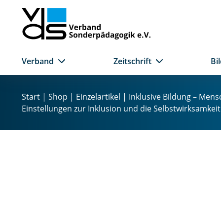
Verband
Zeitschrift
Bi
Z
u
Start
|
Shop
|
Einzelartikel
| Inklusive Bildung – Mens
m
Einstellungen zur Inklusion und die Selbstwirksamke
I
n
h
a
l
t
s
p
r