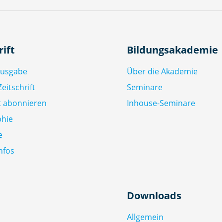
e
n
d
e
rift
Bildungsakademie
n
M
Ausgabe
Über die Akademie
e
eitschrift
Seminare
n
ft abonnieren
Inhouse-Seminare
g
e
phie
e
nfos
Downloads
Allgemein