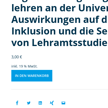
r
lehren an der Univer
U
ni
Auswirkungen auf di
v
e
Inklusion und die S
rs
it
von Lehramtsstudi
ät
-
A
3,00
€
u
inkl. 19 % MwSt.
s
w
IN DEN WARENKORB
ir
k
u
n
g
e