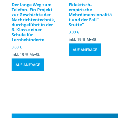
Der lange Weg zum
Eklektisch-
Telefon. Ein Projekt
empirische
zur Geschichte der
Mehrdimensionalitä
Nachrichtentechnik,
t und der Fall“
durchgeführt in der
Stutte“
6. Klasse einer
3,00
€
Schule für
Lernbehinderte
inkl. 19 % MwSt.
3,00
€
AUF ANFRAGE
inkl. 19 % MwSt.
AUF ANFRAGE