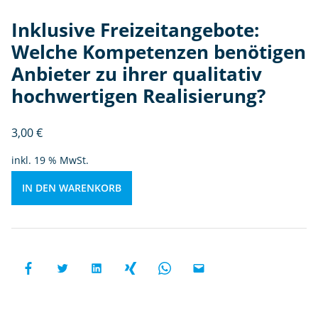
n
Inklusive Freizeitangebote:
b
e
Welche Kompetenzen benötigen
n
Anbieter zu ihrer qualitativ
ö
hochwertigen Realisierung?
ti
g
e
3,00
€
n
inkl. 19 % MwSt.
A
n
IN DEN WARENKORB
bi
et
e
r
z
u
ih
r