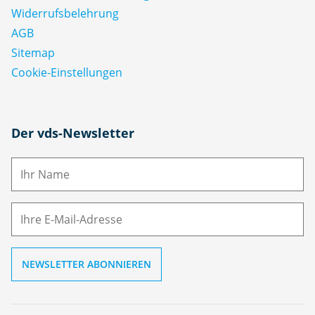
Widerrufsbelehrung
AGB
Sitemap
Cookie-Einstellungen
N
Der vds-Newsletter
a
m
E-
e
M
ai
l