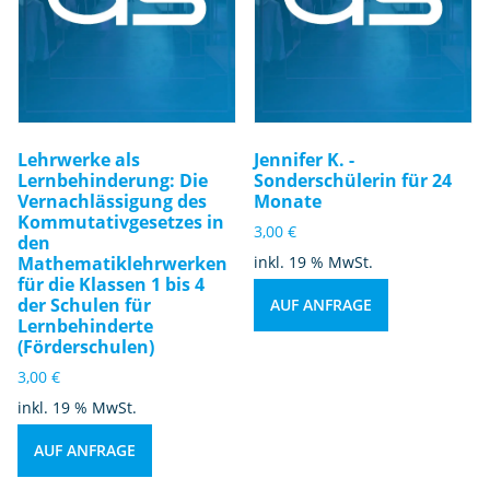
Lehrwerke als
Jennifer K. -
Lernbehinderung: Die
Sonderschülerin für 24
Vernachlässigung des
Monate
Kommutativgesetzes in
3,00
€
den
Mathematiklehrwerken
inkl. 19 % MwSt.
für die Klassen 1 bis 4
der Schulen für
AUF ANFRAGE
Lernbehinderte
(Förderschulen)
3,00
€
inkl. 19 % MwSt.
AUF ANFRAGE