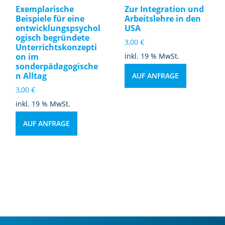
el
Exemplarische
Zur Integration und
h
Beispiele für eine
Arbeitslehre in den
of
entwicklungspsychol
USA
ogisch begründete
s
3,00
€
Unterrichtskonzepti
o
on im
inkl. 19 % MwSt.
w
sonderpädagogische
ie
n Alltag
AUF ANFRAGE
d
3,00
€
e
inkl. 19 % MwSt.
r
Ja
AUF ANFRAGE
k
o
b-
St
ol
l-
R
e