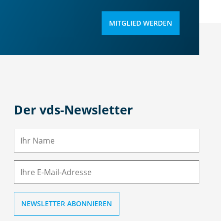
MITGLIED WERDEN
Der vds-Newsletter
N
a
m
E-
e
M
ai
l