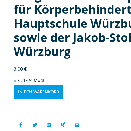
e
für Körperbehindert
r
b
Hauptschule Würzb
e
hi
sowie der Jakob-Stol
n
d
Würzburg
e
rt
e
3,00
€
u
inkl. 19 % MwSt.
n
d
IN DEN WARENKORB
d
e
r
H
a
u