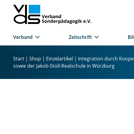
Verband
Zeitschrift
Bi
Z
u
Start
|
Shop
|
Einzelartikel
| Integration durch Koope
m
sowie der Jakob-Stoll-Realschule in Würzburg
I
n
h
a
l
t
s
p
r