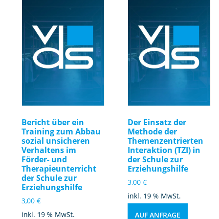
Bericht über ein
Der Einsatz der
Training zum Abbau
Methode der
sozial unsicheren
Themenzentrierten
Verhaltens im
Interaktion (TZI) in
Förder- und
der Schule zur
Therapieunterricht
Erziehungshilfe
der Schule zur
3,00
€
Erziehungshilfe
inkl. 19 % MwSt.
3,00
€
inkl. 19 % MwSt.
AUF ANFRAGE