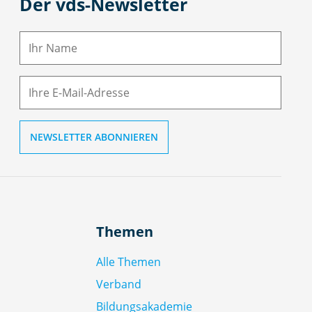
Der vds-Newsletter
N
a
m
E-
e
M
ai
l
Themen
Alle Themen
Verband
Bildungsakademie