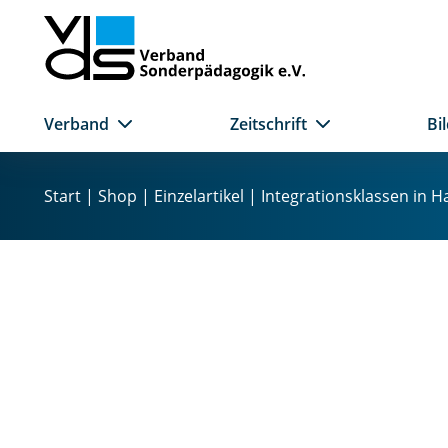
Verband
Zeitschrift
Bi
Z
u
Start
|
Shop
|
Einzelartikel
| Integrationsklassen in
m
I
n
h
a
l
t
s
p
r