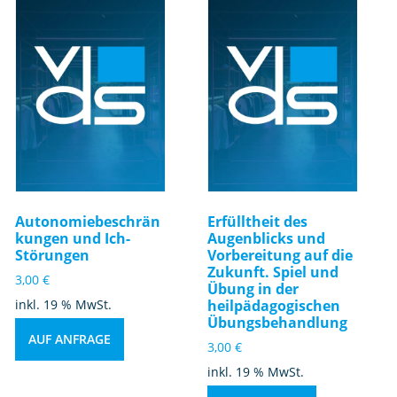
Autonomiebeschrän
Erfülltheit des
kungen und Ich-
Augenblicks und
Störungen
Vorbereitung auf die
Zukunft. Spiel und
3,00
€
Übung in der
inkl. 19 % MwSt.
heilpädagogischen
Übungsbehandlung
AUF ANFRAGE
3,00
€
inkl. 19 % MwSt.