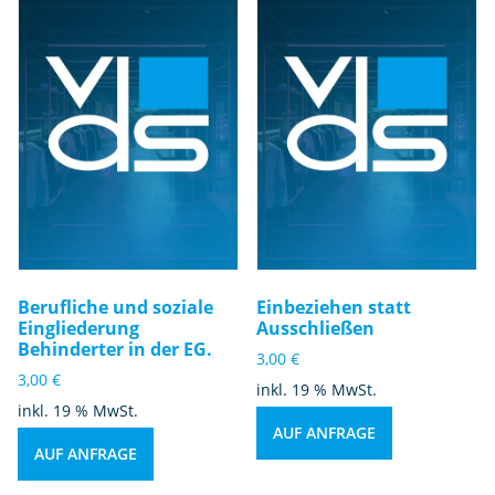
Berufliche und soziale
Einbeziehen statt
Eingliederung
Ausschließen
Behinderter in der EG.
3,00
€
3,00
€
inkl. 19 % MwSt.
inkl. 19 % MwSt.
AUF ANFRAGE
AUF ANFRAGE