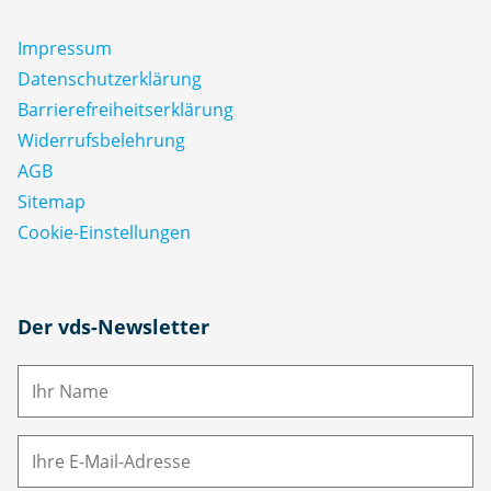
Impressum
Datenschutz­erklärung
Barrierefreiheitserklärung
Widerrufsbelehrung
AGB
Sitemap
Cookie-Einstellungen
N
Der vds-Newsletter
a
m
E-
e
M
ai
l