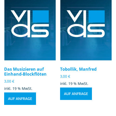
Das Musizieren auf
Tobollik, Manfred
Einhand-Blockflöten
3,00
€
3,00
€
inkl. 19 % MwSt.
inkl. 19 % MwSt.
AUF ANFRAGE
AUF ANFRAGE