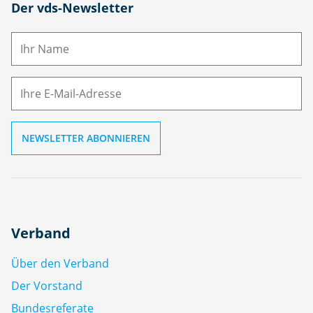
N
Der vds-Newsletter
a
m
E-
e
M
ai
l
Verband
Über den Verband
Der Vorstand
Bundesreferate