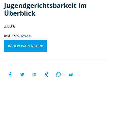
c
Jugendgerichtsbarkeit im
h
Überblick
ts
b
a
3,00
€
rk
inkl. 19 % MwSt.
ei
t
IN DEN WARENKORB
i
m
Ü
b
e
r
bl
ic
k
M
e