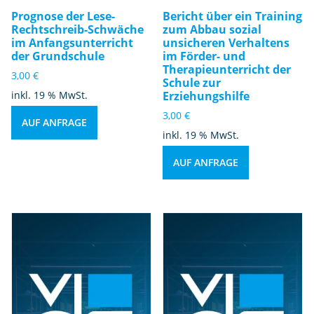
Prognose der Lese-
Bericht über ein Training
Rechtschreib-Schwäche
zum Abbau sozial
im Anfangsunterricht
unsicheren Verhaltens
der Grundschule
im Förder- und
Therapieunterricht der
3,00
€
Schule zur
inkl. 19 % MwSt.
Erziehungshilfe
3,00
€
AUF ANFRAGE
inkl. 19 % MwSt.
AUF ANFRAGE