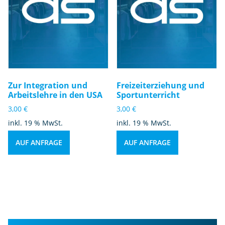
Zur Integration und
Freizeiterziehung und
Arbeitslehre in den USA
Sportunterricht
3,00
€
3,00
€
inkl. 19 % MwSt.
inkl. 19 % MwSt.
AUF ANFRAGE
AUF ANFRAGE