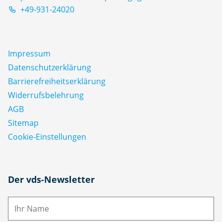
+49-931-24020
Impressum
Datenschutz­erklärung
Barrierefreiheitserklärung
Widerrufsbelehrung
AGB
Sitemap
Cookie-Einstellungen
N
Der vds-Newsletter
a
m
E-
e