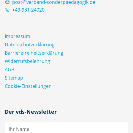
post@verband-sonderpaedagogik.de
+49-931-24020
Impressum
Datenschutz­erklärung
Barrierefreiheitserklärung
Widerrufsbelehrung
AGB
Sitemap
Cookie-Einstellungen
N
Der vds-Newsletter
a
m
E-
e