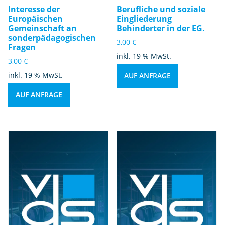
Interesse der
Berufliche und soziale
Europäischen
Eingliederung
Gemeinschaft an
Behinderter in der EG.
sonderpädagogischen
3,00
€
Fragen
inkl. 19 % MwSt.
3,00
€
inkl. 19 % MwSt.
AUF ANFRAGE
AUF ANFRAGE