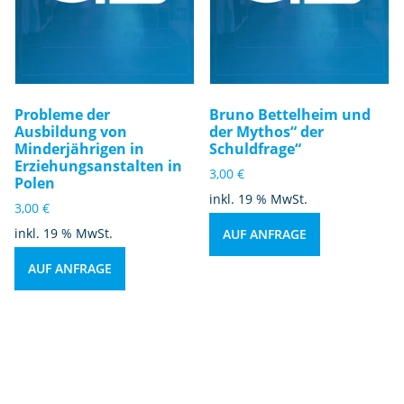
Probleme der
Bruno Bettelheim und
Ausbildung von
der Mythos“ der
Minderjährigen in
Schuldfrage“
Erziehungsanstalten in
3,00
€
Polen
inkl. 19 % MwSt.
3,00
€
inkl. 19 % MwSt.
AUF ANFRAGE
AUF ANFRAGE