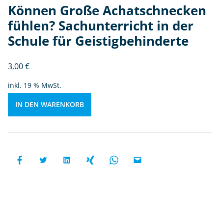
Können Große Achatschnecken
n
?
fühlen? Sachunterricht in der
S
Schule für Geistigbehinderte
a
c
3,00
€
h
u
inkl. 19 % MwSt.
n
t
IN DEN WARENKORB
e
rr
ic
h
t
in
d
e
r