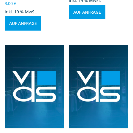
inkl. 19 % MwSt.
e
3,00
€
M
inkl. 19 % MwSt.
AUF ANFRAGE
e
AUF ANFRAGE
n
g
e