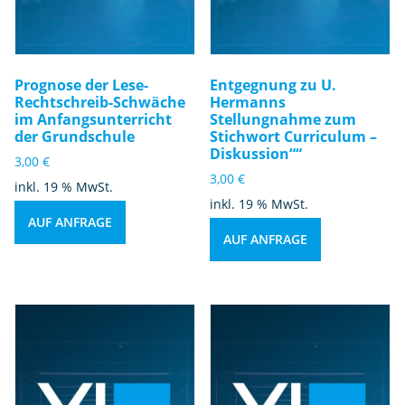
Prognose der Lese-
Entgegnung zu U.
Rechtschreib-Schwäche
Hermanns
im Anfangsunterricht
Stellungnahme zum
der Grundschule
Stichwort Curriculum –
Diskussion““
3,00
€
3,00
€
inkl. 19 % MwSt.
inkl. 19 % MwSt.
AUF ANFRAGE
AUF ANFRAGE