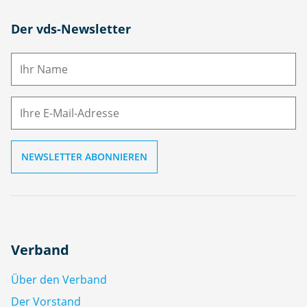
N
Der vds-Newsletter
a
m
E-
e
M
ai
l
Verband
Über den Verband
Der Vorstand