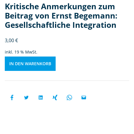
g
Kritische Anmerkungen zum
v
Beitrag von Ernst Begemann:
o
Gesellschaftliche Integration
n
E
r
3,00
€
n
inkl. 19 % MwSt.
st
B
IN DEN WARENKORB
e
g
e
m
a
n
n:
G
e
s