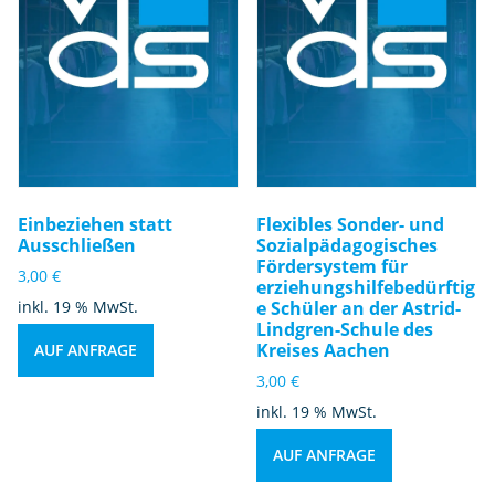
Einbeziehen statt
Flexibles Sonder- und
Ausschließen
Sozialpädagogisches
Fördersystem für
3,00
€
erziehungshilfebedürftig
inkl. 19 % MwSt.
e Schüler an der Astrid-
Lindgren-Schule des
Kreises Aachen
AUF ANFRAGE
3,00
€
inkl. 19 % MwSt.
AUF ANFRAGE