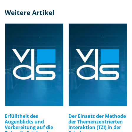
el
Weitere Artikel
ls
c
h
af
tli
c
h
e
In
te
g
r
at
io
n
Erfülltheit des
Der Einsatz der Methode
M
Augenblicks und
der Themenzentrierten
e
Vorbereitung auf die
Interaktion (TZI) in der