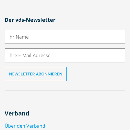
N
Der vds-Newsletter
a
m
E-
e
M
ai
l
Verband
Über den Verband