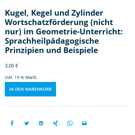
t
n
Kugel, Kegel und Zylinder
u
Wortschatzförderung (nicht
r)
nur) im Geometrie-Unterricht:
i
m
Sprachheilpädagogische
G
Prinzipien und Beispiele
e
o
3,00
€
m
et
inkl. 19 % MwSt.
ri
e-
IN DEN WARENKORB
U
n
te
rr
ic
h