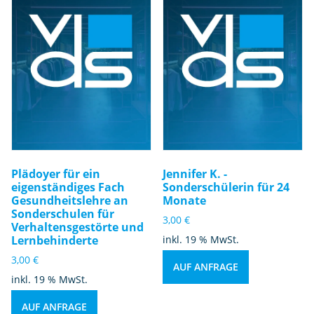
Plädoyer für ein
Jennifer K. -
eigenständiges Fach
Sonderschülerin für 24
Gesundheitslehre an
Monate
Sonderschulen für
3,00
€
Verhaltensgestörte und
Lernbehinderte
inkl. 19 % MwSt.
3,00
€
AUF ANFRAGE
inkl. 19 % MwSt.
AUF ANFRAGE