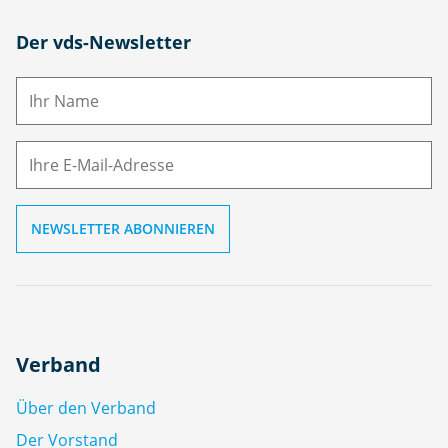
N
Der vds-Newsletter
a
m
E-
e
M
ai
l
Verband
Über den Verband
Der Vorstand