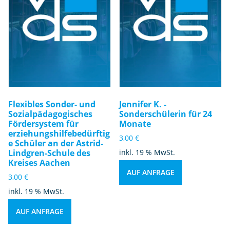
Flexibles Sonder- und
Jennifer K. -
Sozialpädagogisches
Sonderschülerin für 24
Fördersystem für
Monate
erziehungshilfebedürftig
3,00
€
e Schüler an der Astrid-
Lindgren-Schule des
inkl. 19 % MwSt.
Kreises Aachen
AUF ANFRAGE
3,00
€
inkl. 19 % MwSt.
AUF ANFRAGE