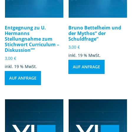
Entgegnung zu U.
Bruno Bettelheim und
Hermanns
der Mythos“ der
Stellungnahme zum
Schuldfrage“
Stichwort Curriculum –
3,00
€
Diskussion““
inkl. 19 % MwSt.
3,00
€
inkl. 19 % MwSt.
AUF ANFRAGE
AUF ANFRAGE