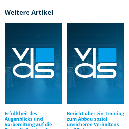
st
Weitere Artikel
le
is
t
u
n
g
s
di
s
k
u
s
si
o
n
Erfülltheit des
Bericht über ein Training
M
Augenblicks und
zum Abbau sozial
e
Vorbereitung auf die
unsicheren Verhaltens