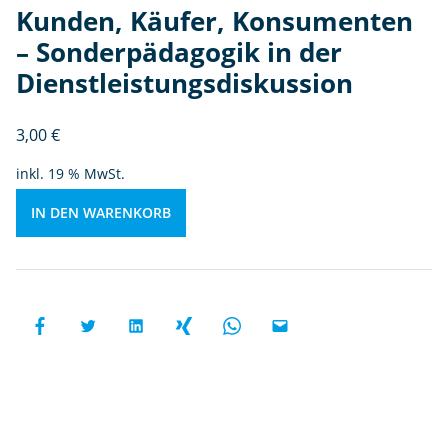
n
Kunden, Käufer, Konsumenten
d
– Sonderpädagogik in der
e
Dienstleistungsdiskussion
r
p
ä
3,00
€
d
inkl. 19 % MwSt.
a
g
IN DEN WARENKORB
o
gi
k
in
d
e
r
D
ie
n