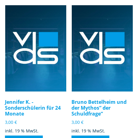
s
M
e
n
g
e
Jennifer K. -
Bruno Bettelheim und
Sonderschülerin für 24
der Mythos“ der
Monate
Schuldfrage“
3,00
€
3,00
€
inkl. 19 % MwSt.
inkl. 19 % MwSt.