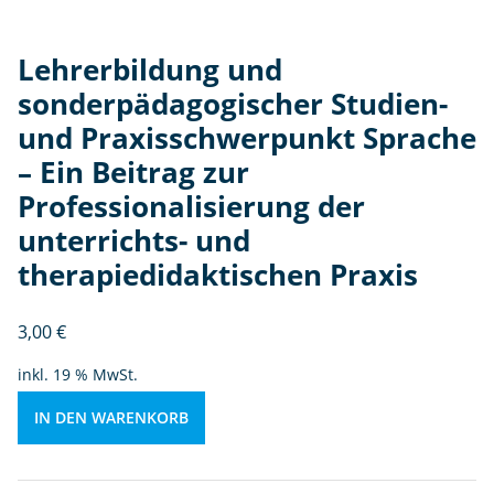
e
r
Lehrerbildung und
p
sonderpädagogischer Studien-
u
n
und Praxisschwerpunkt Sprache
kt
– Ein Beitrag zur
S
Professionalisierung der
p
r
unterrichts- und
a
therapiedidaktischen Praxis
c
h
3,00
€
e
-
inkl. 19 % MwSt.
Ei
n
IN DEN WARENKORB
B
ei