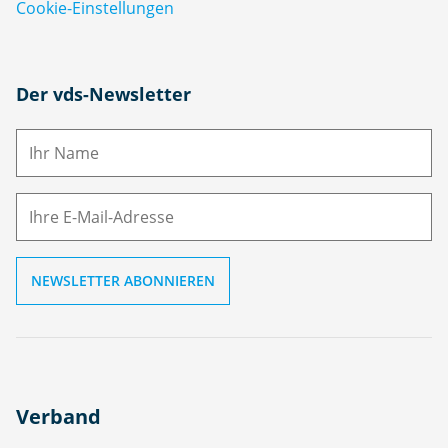
Cookie-Einstellungen
N
Der vds-Newsletter
a
m
E-
e
M
ai
l
Verband