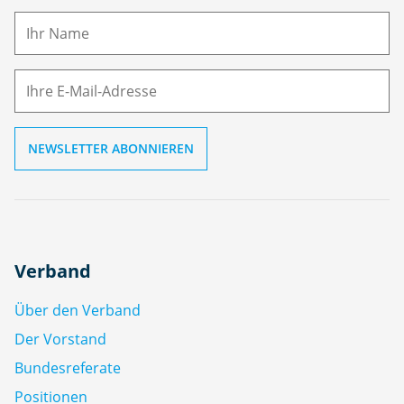
a
m
E-
e
M
ai
l
Verband
Über den Verband
Der Vorstand
Bundesreferate
Positionen