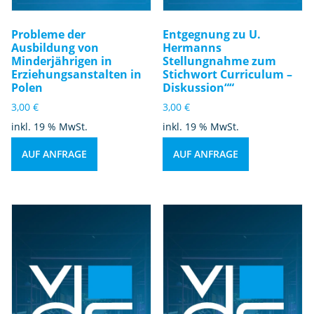
Probleme der
Entgegnung zu U.
Ausbildung von
Hermanns
Minderjährigen in
Stellungnahme zum
Erziehungsanstalten in
Stichwort Curriculum –
Polen
Diskussion““
3,00
€
3,00
€
inkl. 19 % MwSt.
inkl. 19 % MwSt.
AUF ANFRAGE
AUF ANFRAGE