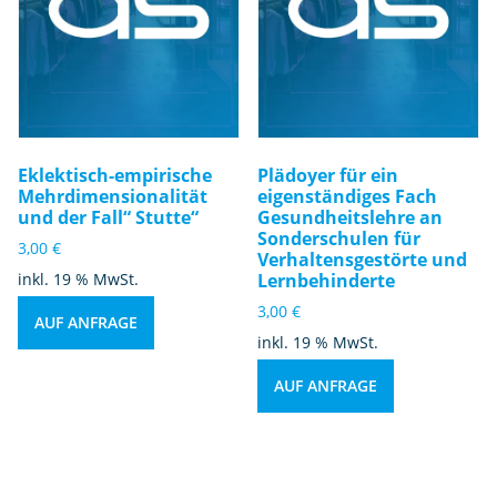
Eklektisch-empirische
Plädoyer für ein
Mehrdimensionalität
eigenständiges Fach
und der Fall“ Stutte“
Gesundheitslehre an
Sonderschulen für
3,00
€
Verhaltensgestörte und
inkl. 19 % MwSt.
Lernbehinderte
3,00
€
AUF ANFRAGE
inkl. 19 % MwSt.
AUF ANFRAGE