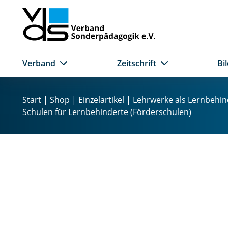
Verband
Zeitschrift
Bi
Z
u
Start
|
Shop
|
Einzelartikel
| Lehrwerke als Lernbehin
m
Schulen für Lernbehinderte (Förderschulen)
I
n
h
a
l
t
s
p
r