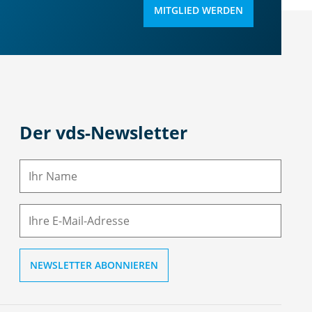
MITGLIED WERDEN
Der vds-Newsletter
N
a
m
E-
e
M
ai
l