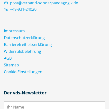
post@verband-sonderpaedagogik.de
+49-931-24020
Impressum
Datenschutz­erklärung
Barrierefreiheitserklärung
Widerrufsbelehrung
AGB
Sitemap
Cookie-Einstellungen
N
Der vds-Newsletter
a
m
E-