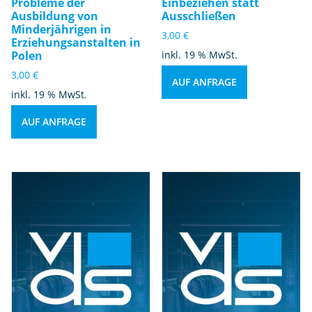
Probleme der
Einbeziehen statt
Ausbildung von
Ausschließen
Minderjährigen in
3,00
€
Erziehungsanstalten in
Polen
inkl. 19 % MwSt.
3,00
€
AUF ANFRAGE
inkl. 19 % MwSt.
AUF ANFRAGE