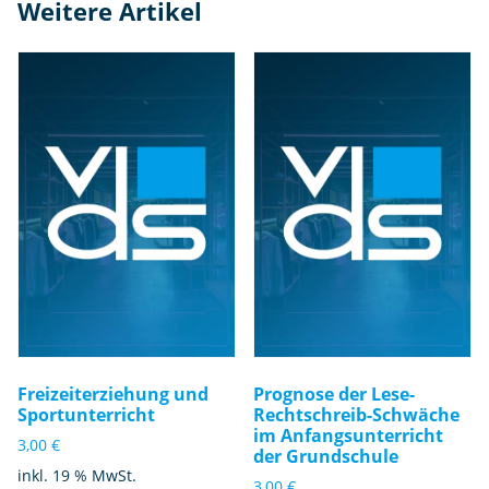
Weitere Artikel
Freizeiterziehung und
Prognose der Lese-
Sportunterricht
Rechtschreib-Schwäche
im Anfangsunterricht
3,00
€
der Grundschule
inkl. 19 % MwSt.
3,00
€