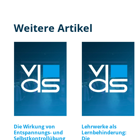
Weitere Artikel
Die Wirkung von
Lehrwerke als
Entspannungs- und
Lernbehinderung:
Selbstkontrollübung
Die