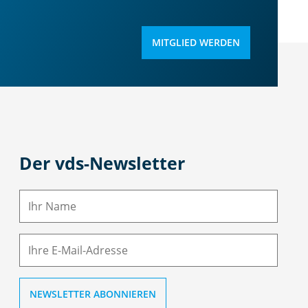
MITGLIED WERDEN
Der vds-Newsletter
N
a
m
E-
e
M
ai
l