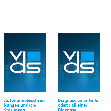
Autonomiebeschrän
Diagnose eines Falls
kungen und Ich-
oder: Fall einer
Störungen
Diagnose