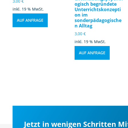
3,00
€
ogisch begründete
inkl. 19 % MwSt.
Unterrichtskonzepti
on im
sonderpädagogische
AUF ANFRAGE
n Alltag
3,00
€
inkl. 19 % MwSt.
AUF ANFRAGE
Jetzt in wenigen Schritten M