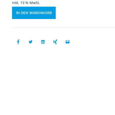
inkl. 19 % MwSt.
n
u
IN DEN WARENKORB
r
M
e
n
g
e