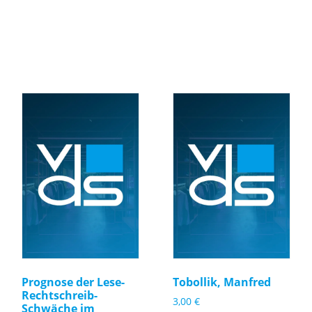
Prognose der Lese-
Tobollik, Manfred
Rechtschreib-
3,00
€
Schwäche im