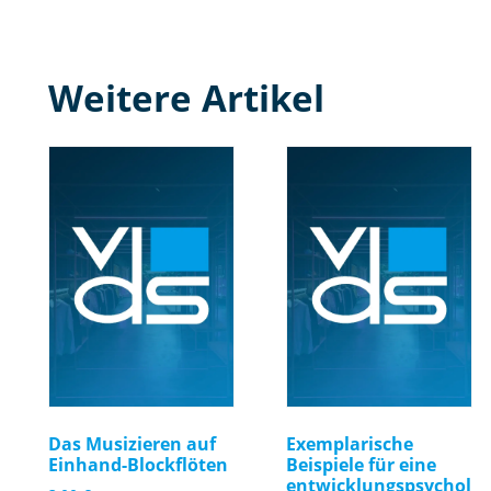
Weitere Artikel
Das Musizieren auf
Exemplarische
Einhand-Blockflöten
Beispiele für eine
entwicklungspsychol