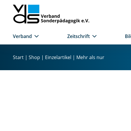
Verband
Zeitschrift
Bi
Z
u
Start
|
Shop
|
Einzelartikel
| Mehr als nur
m
I
n
h
a
l
t
s
p
r