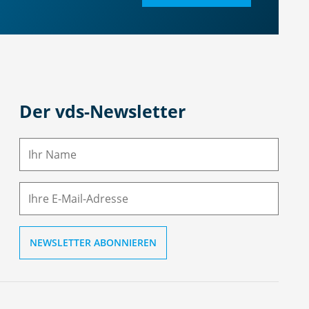
Der vds-Newsletter
N
a
m
E-
e
M
ai
l