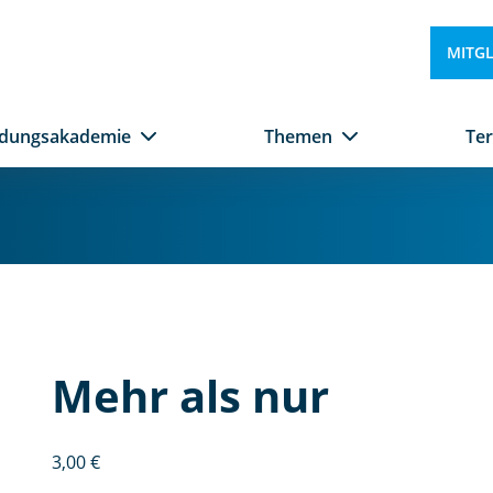
MITG
ldungsakademie
Themen
Te
M
e
Mehr als nur
h
r
al
3,00
€
s