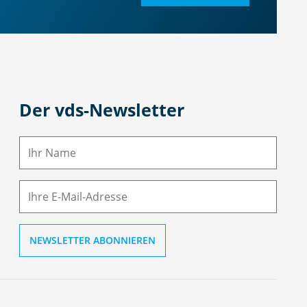
Der vds-Newsletter
N
a
m
E-
e
M
ai
l