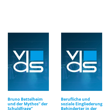
Bruno Bettelheim
Berufliche und
und der Mythos“ der
soziale Eingliederung
Schuldfrage“
Behinderter in der