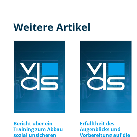
Weitere Artikel
Bericht über ein
Erfülltheit des
Training zum Abbau
Augenblicks und
sozial unsicheren
Vorbereitung auf die