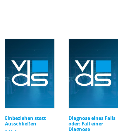
Einbeziehen statt
Diagnose eines Falls
Ausschließen
oder: Fall einer
Diagnose