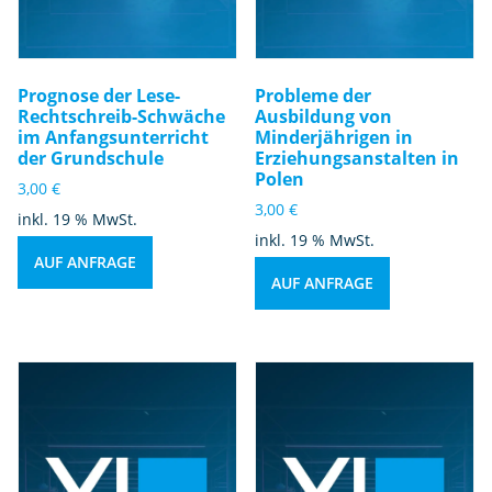
Prognose der Lese-
Probleme der
Rechtschreib-Schwäche
Ausbildung von
im Anfangsunterricht
Minderjährigen in
der Grundschule
Erziehungsanstalten in
Polen
3,00
€
3,00
€
inkl. 19 % MwSt.
inkl. 19 % MwSt.
AUF ANFRAGE
AUF ANFRAGE