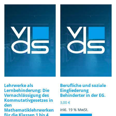
Lehrwerke als
Berufliche und soziale
Lernbehinderung: Die
Eingliederung
Vernachlässigung des
Behinderter in der EG.
Kommutativgesetzes in
3,00
€
den
Mathematiklehrwerken
inkl. 19 % MwSt.
für die Klassen 1 bis 4