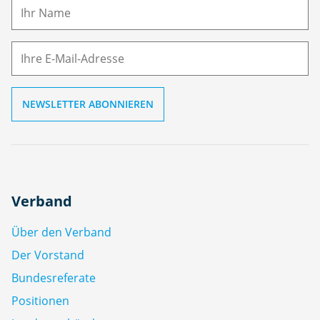
m
E-
e
M
ai
l
Verband
Über den Verband
Der Vorstand
Bundesreferate
Positionen