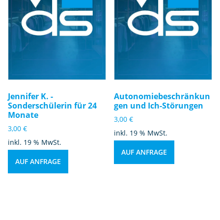
Jennifer K. -
Autonomiebeschränkun
Sonderschülerin für 24
gen und Ich-Störungen
Monate
3,00
€
3,00
€
inkl. 19 % MwSt.
inkl. 19 % MwSt.
AUF ANFRAGE
AUF ANFRAGE