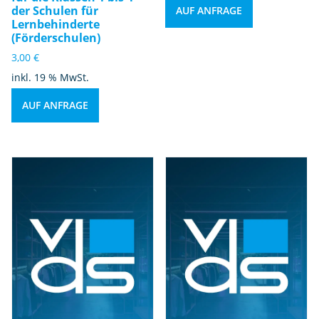
der Schulen für
AUF ANFRAGE
Lernbehinderte
(Förderschulen)
3,00
€
inkl. 19 % MwSt.
AUF ANFRAGE