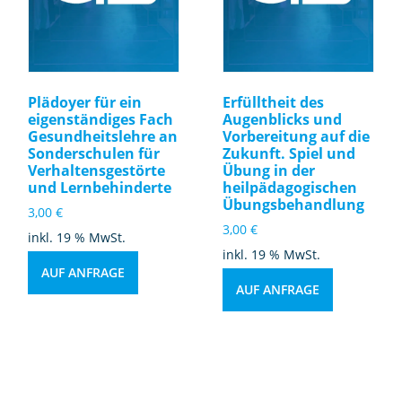
ei
ts
d
ef
izi
Plädoyer für ein
Erfülltheit des
t-
eigenständiges Fach
Augenblicks und
/
Gesundheitslehre an
Vorbereitung auf die
Sonderschulen für
Zukunft. Spiel und
H
Verhaltensgestörte
Übung in der
y
und Lernbehinderte
heilpädagogischen
p
Übungsbehandlung
3,00
€
e
3,00
€
inkl. 19 % MwSt.
r
inkl. 19 % MwSt.
a
AUF ANFRAGE
kt
AUF ANFRAGE
iv
it
ät
s
st