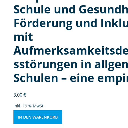
ö
Schule und Gesundh
r
d
Förderung und Inkl
e
r
mit
u
n
Aufmerksamkeitsdef
g
u
sstörungen in allg
n
d
Schulen – eine emp
In
kl
u
3,00
€
si
inkl. 19 % MwSt.
o
n
IN DEN WARENKORB
v
o