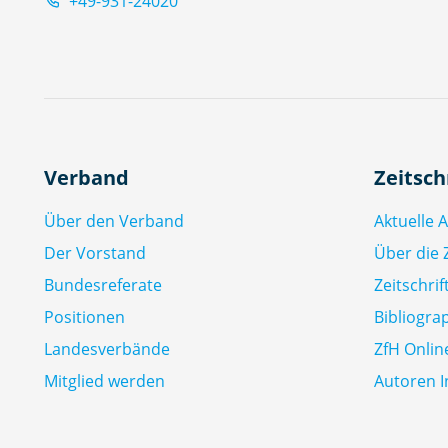
+49-931-24020
Verband
Zeitsch
Über den Verband
Aktuelle 
Der Vorstand
Über die Z
Bundesreferate
Zeitschri
Positionen
Bibliogra
Landesverbände
ZfH Onlin
Mitglied werden
Autoren I