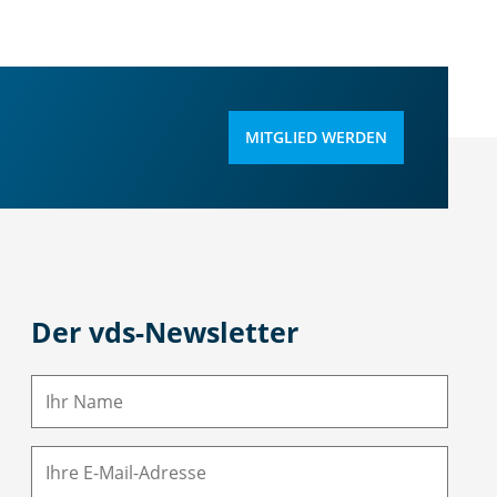
MITGLIED WERDEN
Der vds-Newsletter
N
a
m
E-
e
M
ai
l