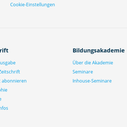
Cookie-Einstellungen
e
n
S
c
h
ul
e
rift
Bildungsakademie
n
-
Ausgabe
Über die Akademie
ei
eitschrift
Seminare
n
ft abonnieren
Inhouse-Seminare
e
e
phie
m
e
pi
nfos
ri
s
c