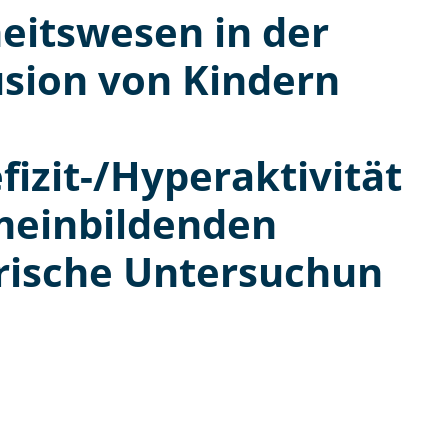
eitswesen in der
usion von Kindern
izit-/Hyperaktivität
emeinbildenden
irische Untersuchun