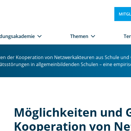
G
e
MITG
s
u
n
ldungsakademie
Themen
Te
d
h
ei
en der Kooperation von Netzwerkakteuren aus Schule und 
ts
tätsstörungen in allgemeinbildenden Schulen – eine empir
w
e
s
e
n
in
d
Möglichkeiten und 
e
r
Kooperation von Ne
F