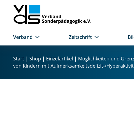
Verband
Zeitschrift
Bi
Z
u
Start
|
Shop
|
Einzelartikel
| Möglichkeiten und Grenz
m
von Kindern mit Aufmerksamkeitsdefizit-/Hyperaktivi
I
n
h
a
l
t
s
p
r