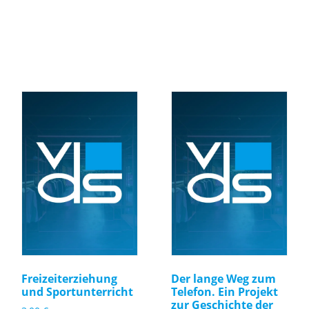
Freizeiterziehung
Der lange Weg zum
und Sportunterricht
Telefon. Ein Projekt
zur Geschichte der