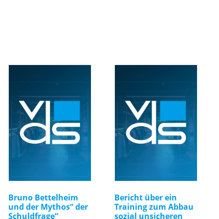
Bruno Bettelheim
Bericht über ein
und der Mythos“ der
Training zum Abbau
Schuldfrage“
sozial unsicheren