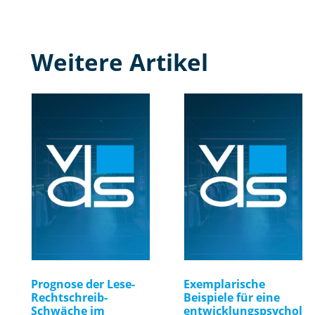
Weitere Artikel
Prognose der Lese-
Exemplarische
Rechtschreib-
Beispiele für eine
Schwäche im
entwicklungspsychol