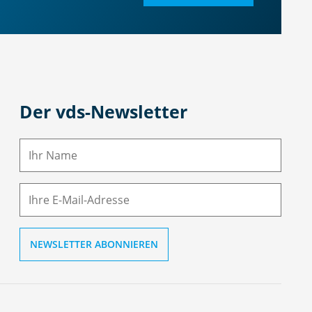
Der vds-Newsletter
N
a
m
E-
e
M
ai
l