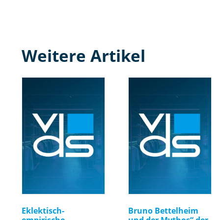
Weitere Artikel
Eklektisch-
Bruno Bettelheim
empirische
und der Mythos“ der