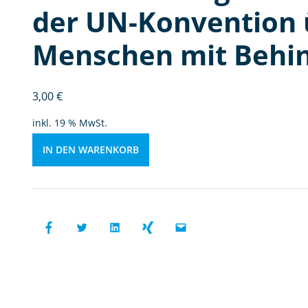
n
der UN-Konvention 
g
e
Menschen mit Behi
n
d
e
3,00
€
r
U
inkl. 19 % MwSt.
N
-
IN DEN WARENKORB
K
o
n
v
e
n
ti
o
n