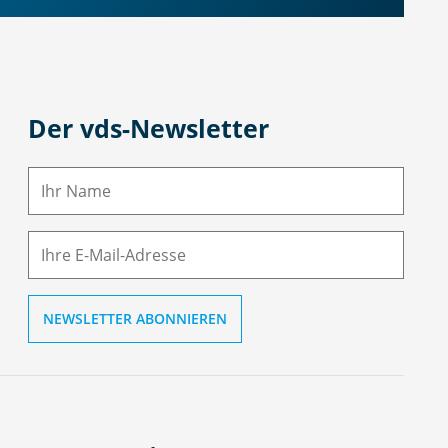
Der vds-Newsletter
N
a
m
E-
e
M
ai
l