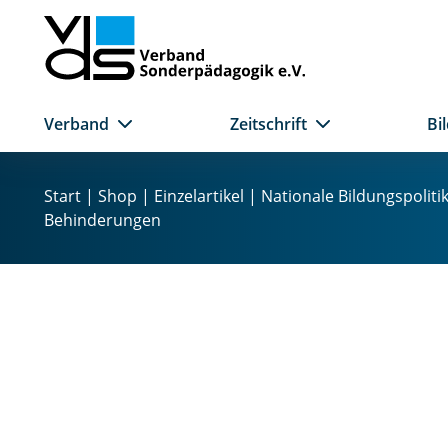
Verband
Zeitschrift
Bi
Z
u
Start
|
Shop
|
Einzelartikel
| Nationale Bildungspolit
m
Behinderungen
I
n
h
a
l
t
s
p
r