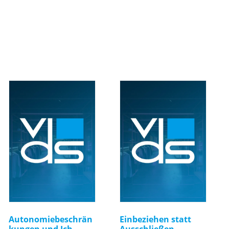
Autonomiebeschrän
Einbeziehen statt
kungen und Ich-
Ausschließen