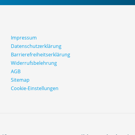
e
n
g
e
Impressum
Datenschutz­erklärung
Barrierefreiheitserklärung
Widerrufsbelehrung
AGB
Sitemap
Cookie-Einstellungen