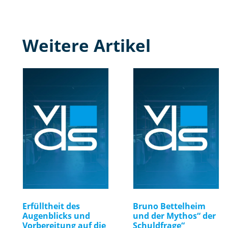
Weitere Artikel
Erfülltheit des
Bruno Bettelheim
Augenblicks und
und der Mythos“ der
Vorbereitung auf die
Schuldfrage“