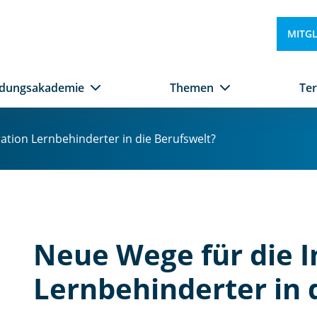
u
e
MITG
W
e
g
ldungsakademie
Themen
Te
e
fü
r
ation Lernbehinderter in die Berufswelt?
di
e
In
te
g
r
at
Neue Wege für die I
io
n
Lernbehinderter in 
L
e