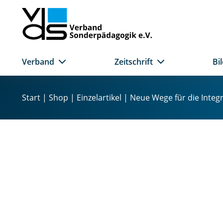
Verband
Zeitschrift
Bi
Z
u
Start
|
Shop
|
Einzelartikel
| Neue Wege für die Integr
m
I
n
h
a
l
t
s
p
r