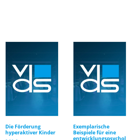
Die Förderung
Exemplarische
hyperaktiver Kinder
Beispiele für eine
entwicklungspsychol