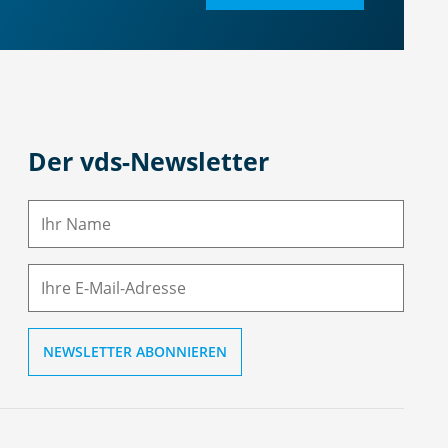
Der vds-Newsletter
N
a
m
E-
e
M
ai
l