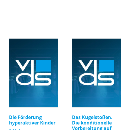
Die Förderung
Das Kugelstoßen.
hyperaktiver Kinder
Die konditionelle
Vorbereitung auf