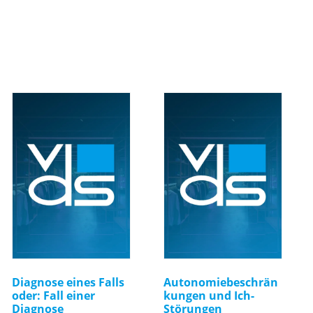
Diagnose eines Falls
Autonomiebeschrän
oder: Fall einer
kungen und Ich-
Diagnose
Störungen