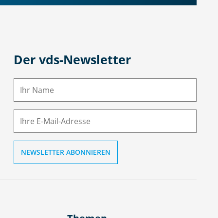
Der vds-Newsletter
N
a
m
E-
e
M
ai
l