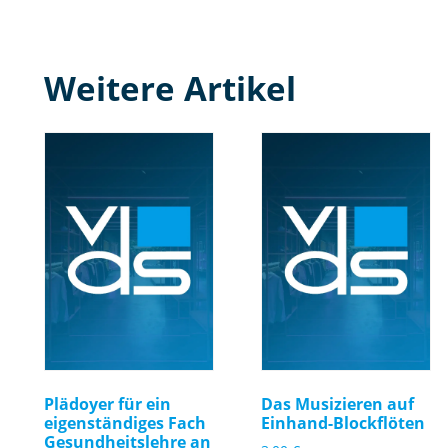
Weitere Artikel
Plädoyer für ein
Das Musizieren auf
eigenständiges Fach
Einhand-Blockflöten
Gesundheitslehre an